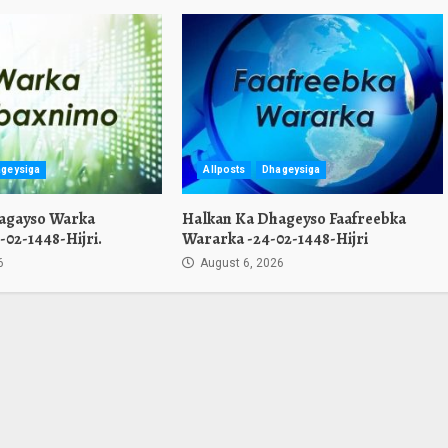
geysiga
Allposts
Dhageysiga
agayso Warka
Halkan Ka Dhageyso Faafreebka
02-1448-Hijri.
Wararka -24-02-1448-Hijri
6
August 6, 2026