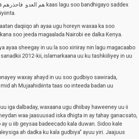
dex
yiinta.
aatan daqiiqo ah ayaa ugu horeyn waxaa ka soo
 kana soo jeeda magaalada Nairobi ee dalka Kenya.
a ayaa sheegay in uu la soo xiriiray nin lagu magacaabo
anadkii 2012-kii, islamarkaana uu ku tashkiiliyey in uu
nayey waxay ahayd in uu soo gudbiyo sawirada,
mid ah Mujaahidiinta taas oo inteeda badan uu
 uu iga dalbaday, waxaana ugu dhiibay haweeney uu ii
eydan waa jaasuusad iska dhigta in ay tahay ganacsato,
ay u iib geysaa badeecado kala duwan. Sidoo kale
eysiga ah dadka ku kala gudbiya” ayuu yiri. Jaajuus