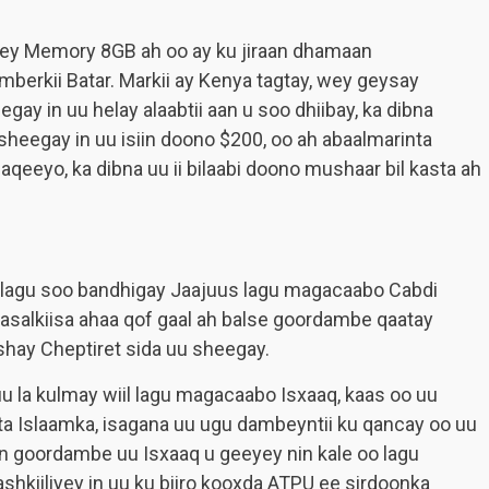
iiyey Memory 8GB ah oo ay ku jiraan dhamaan
berkii Batar. Markii ay Kenya tagtay, wey geysay
ay in uu helay alaabtii aan u soo dhiibay, ka dibna
 sheegay in uu isiin doono $200, oo ah abaalmarinta
aqeeyo, ka dibna uu ii bilaabi doono mushaar bil kasta ah
e lagu soo bandhigay Jaajuus lagu magacaabo Cabdi
salkiisa ahaa qof gaal ah balse goordambe qaatay
shay Cheptiret sida uu sheegay.
 la kulmay wiil lagu magacaabo Isxaaq, kaas oo uu
inta Islaamka, isagana uu ugu dambeyntii ku qancay oo uu
n goordambe uu Isxaaq u geeyey nin kale oo lagu
kiiliyey in uu ku biiro kooxda ATPU ee sirdoonka