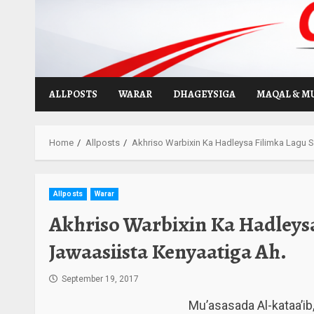
Skip
to
content
ALLPOSTS
WARAR
DHAGEYSIGA
MAQAL & M
Home
Allposts
Akhriso Warbixin Ka Hadleysa Filimka Lagu 
Allposts
Warar
Akhriso Warbixin Ka Hadleys
Jawaasiista Kenyaatiga Ah.
September 19, 2017
Mu’asasada Al-kataa’ib