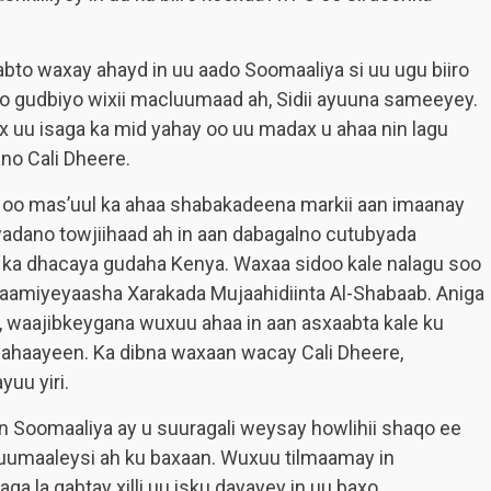
bto waxay ahayd in uu aado Soomaaliya si uu ugu biiro
o gudbiyo wixii macluumaad ah, Sidii ayuuna sameeyey.
 uu isaga ka mid yahay oo uu madax u ahaa nin lagu
o Cali Dheere.
U oo mas’uul ka ahaa shabakadeena markii aan imaanay
wadano towjiihaad ah in aan dabagalno cutubyada
a ka dhacaya gudaha Kenya. Waxaa sidoo kale nalagu soo
ogaamiyeyaasha Xarakada Mujaahidiinta Al-Shabaab. Aniga
y, waajibkeygana wuxuu ahaa in aan asxaabta kale ku
 lahaayeen. Ka dibna waxaan wacay Cali Dheere,
uu yiri.
n Soomaaliya ay u suuragali weysay howlihii shaqo ee
 dhuumaaleysi ah ku baxaan. Wuxuu tilmaamay in
ga la qabtay xilli uu isku dayayey in uu baxo.