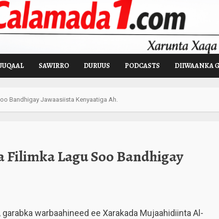
UUQAAL
SAWIRRO
DURUUS
PODCASTS
DIIWAANKA 
Soo Bandhigay Jawaasiista Kenyaatiga Ah.
a Filimka Lagu Soo Bandhigay
, garabka warbaahineed ee Xarakada Mujaahidiinta Al-