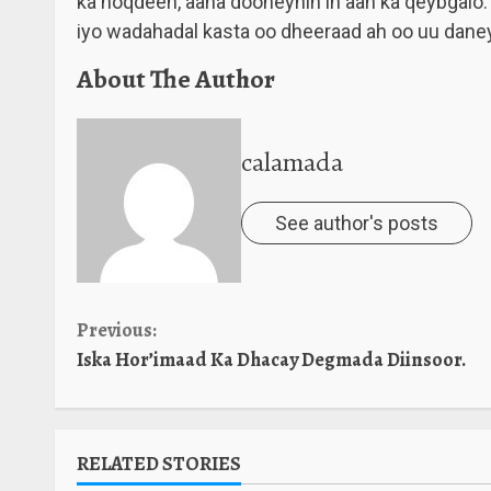
ka noqdeen, aana dooneynin in aan ka qeybgalo.
iyo wadahadal kasta oo dheeraad ah oo uu daney
About The Author
calamada
See author's posts
Continue
Previous:
Iska Hor’imaad Ka Dhacay Degmada Diinsoor.
Reading
RELATED STORIES