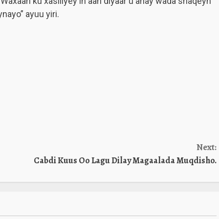
 Waxaan ku xasiliyey in aan diyaar u ahay wada shaqeyn
nayo” ayuu yiri.
Next:
Cabdi Kuus Oo Lagu Dilay Magaalada Muqdisho.