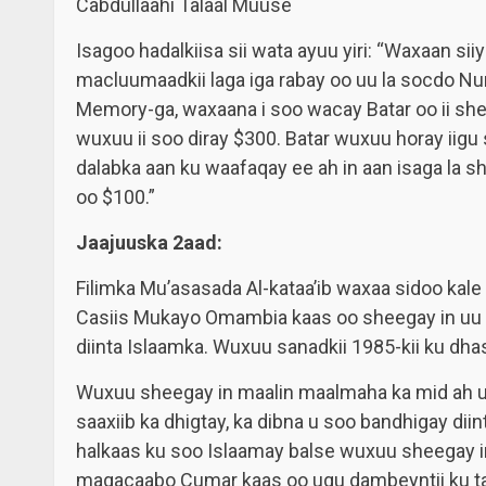
Cabdullaahi Talaal Muuse
Isagoo hadalkiisa sii wata ayuu yiri: “Waxaan s
macluumaadkii laga iga rabay oo uu la socdo Num
Memory-ga, waxaana i soo wacay Batar oo ii sheeg
wuxuu ii soo diray $300. Batar wuxuu horay iigu
dalabka aan ku waafaqay ee ah in aan isaga la sh
oo $100.”
Jaajuuska 2aad:
Filimka Mu’asasada Al-kataa’ib waxaa sidoo kal
Casiis Mukayo Omambia kaas oo sheegay in uu a
diinta Islaamka. Wuxuu sanadkii 1985-kii ku dha
Wuxuu sheegay in maalin maalmaha ka mid ah uu
saaxiib ka dhigtay, ka dibna u soo bandhigay di
halkaas ku soo Islaamay balse wuxuu sheegay i
magacaabo Cumar kaas oo ugu dambeyntii ku tash