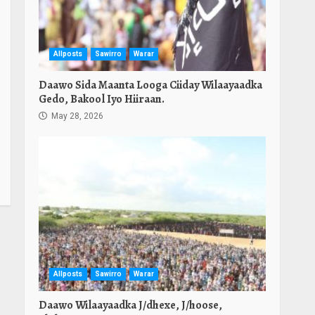
Allposts
Sawirro
Warar
Daawo Sida Maanta Looga Ciiday Wilaayaadka
Gedo, Bakool Iyo Hiiraan.
May 28, 2026
Allposts
Sawirro
Warar
Daawo Wilaayaadka J/dhexe, J/hoose,