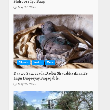
Sh/hoose Iyo Baay.
May 27, 2026
Allposts
Sawirro
Warar
Daawo Sawirrada Dadkii Shacabka Ahaa Ee
Lagu Duqeeyay Buqaqable.
May 25, 2026