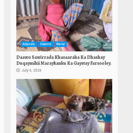
Allposts
Sawirro
Warar
Daawo Sawirrada Khasaaraha Ka Dhashay
Duqaymihii Maraykanku Ka Gaystay Farsooley.
July 6, 2026