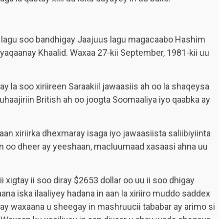
le lagu soo bandhigay Jaajuus lagu magacaabo Hashim
yaqaanay Khaalid. Waxaa 27-kii September, 1981-kii uu
 la soo xiriireen Saraakiil jawaasiis ah oo la shaqeysa
haajiriin British ah oo joogta Soomaaliya iyo qaabka ay
xiriirka dhexmaray isaga iyo jawaasiista saliibiyiinta
eyn oo dheer ay yeeshaan, macluumaad xasaasi ahna uu
 xigtay ii soo diray $2653 dollar oo uu ii soo dhigay
ana iska ilaaliyey hadana in aan la xiriiro muddo saddex
ay waxaana u sheegay in mashruucii tababar ay arimo si