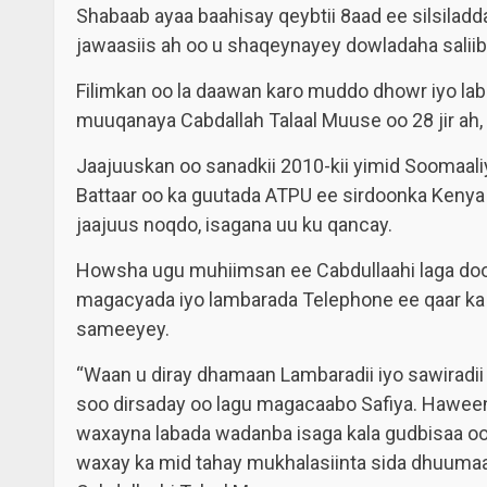
Shabaab ayaa baahisay qeybtii 8aad ee silsiladda هم العدو فاحذرهم kaas lagu soo bandhigayo sad
jawaasiis ah oo u shaqeynayey dowladaha saliibi
Filimkan oo la daawan karo muddo dhowr iyo lab
muuqanaya Cabdallah Talaal Muuse oo 28 jir ah,
Jaajuuskan oo sanadkii 2010-kii yimid Soomaaliy
Battaar oo ka guutada ATPU ee sirdoonka Kenya s
jaajuus noqdo, isagana uu ku qancay.
Howsha ugu muhiimsan ee Cabdullaahi laga doo
magacyada iyo lambarada Telephone ee qaar ka 
sameeyey.
“Waan u diray dhamaan Lambaradii iyo sawiradii
soo dirsaday oo lagu magacaabo Safiya. Haween
waxayna labada wadanba isaga kala gudbisaa oo 
waxay ka mid tahay mukhalasiinta sida dhuumaal