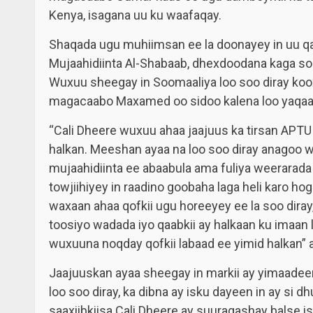
Kenya, isagana uu ku waafaqay.
Shaqada ugu muhiimsan ee la doonayey in uu qa
Mujaahidiinta Al-Shabaab, dhexdoodana kaga so
Wuxuu sheegay in Soomaaliya loo soo diray koox
magacaabo Maxamed oo sidoo kalena loo yaqaan
“Cali Dheere wuxuu ahaa jaajuus ka tirsan APT
halkan. Meeshan ayaa na loo soo diray anagoo 
mujaahidiinta ee abaabula ama fuliya weerarad
towjiihiyey in raadino goobaha laga heli karo h
waxaan ahaa qofkii ugu horeeyey ee la soo dira
toosiyo wadada iyo qaabkii ay halkaan ku imaan
wuxuuna noqday qofkii labaad ee yimid halkan” ay
Jaajuuskan ayaa sheegay in markii ay yimaadee
loo soo diray, ka dibna ay isku dayeen in ay si
saaxiibkiisa Cali Dheere ay suuragashay balse isa