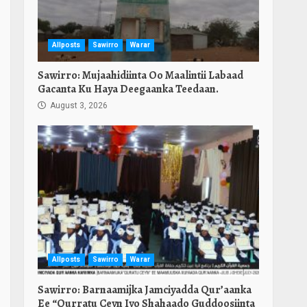
Allposts
Sawirro
Warar
Sawirro: Mujaahidiinta Oo Maalintii Labaad
Gacanta Ku Haya Deegaanka Teedaan.
August 3, 2026
Allposts
Sawirro
Warar
Sawirro: Barnaamijka Jamciyadda Qur’aanka
Ee “Qurratu Ceyn Iyo Shahaado Guddoosiinta