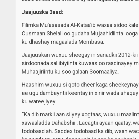
Jaajuuska 3aad:
Filimka Mu’asasada Al-Kataa’ib waxaa sidoo ka
Cusmaan Shelali oo gudaha Mujaahidiinta looga 
ku dhashay magaalada Mombasa.
Jaajuuskan wuxuu sheegay in sanadkii 2012-kii ay
sirdoonada saliibiyiinta kuwaas oo raadinayey mu
Muhaajiriintu ku soo galaan Soomaaliya.
Haashim wuxuu si qoto dheer kaga sheekeynayaan 
ee ugu dambeyntii keentay in xiriir wada shaq
ku wareejiyey.
“Ka dib markii aan siiyey xogtaas, wuxuu maalintii
xawaaladda Dahabshiil. Lacagtii ayaan qaatay, wa
todobaad ah. Saddex todobaad ka dib, waan wac