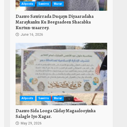
Allposts
Sawirro
Warar
Daawo Sawirrada Duqayn Diyaaradaha
Maraykanku Ku Beegsadeen Shacabka
Kurtun-waarrey.
June 16, 2026
Allposts
Sawirro
Warar
Daawo Sida Looga Ciiday Magaalooyinka
Salagle Iyo Xagar.
May 29, 2026