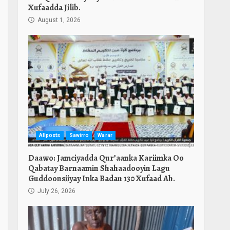
Xufaadda Jilib.
August 1, 2026
Allposts
Sawirro
Warar
Daawo: Jamciyadda Qur’aanka Kariimka Oo
Qabatay Barnaamin Shahaadooyin Lagu
Guddoonsiiyay Inka Badan 130 Xufaad Ah.
July 26, 2026