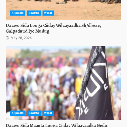
Allposts
Sawirro
Warar
Daawo Sida Looga Ciiday Wilaayaadka Sh/dhexe,
Galgaduud Iyo Mudug.
May 28, 2026
Allposts
Sawirro
Warar
Daawo Sida Maanta Looga Ciiday Wilaayaadka Gedo,