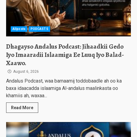
Allposts
PODCASTS
Dhagayso Andalus Podcast: Jihaadkii Gedo
Iyo Imaaradii Islaamiga Ee Luuq Iyo Balad-
Xaawo.
August 6, 2026
Andalus Podcast, waa barnaamij toddobaadle ah oo ka
baxa idaacadda islaamiga Al-andalus maalinkasta oo
khamiis ah, waxaa...
Read More