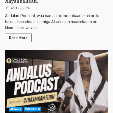
Xayaakallaah.
April 23, 2026
Andalus Podcast, waa barnaamij toddobaadle ah oo ka
baxa idaacadda islaamiga Al-andalus maalinkasta oo
khamiis ah, waxaa...
Read More
Allposts
PODCASTS