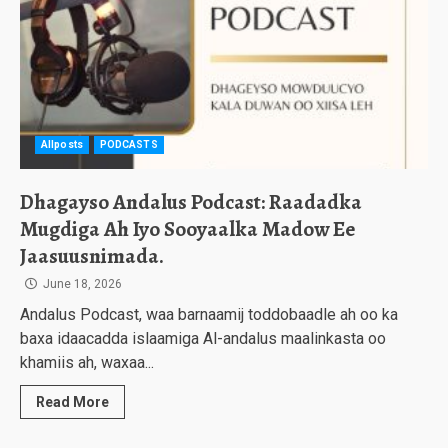
Allposts
PODCASTS
Dhagayso Andalus Podcast: Raadadka
Mugdiga Ah Iyo Sooyaalka Madow Ee
Jaasuusnimada.
June 18, 2026
Andalus Podcast, waa barnaamij toddobaadle ah oo ka
baxa idaacadda islaamiga Al-andalus maalinkasta oo
khamiis ah, waxaa...
Read More