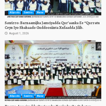
Allposts
Sawirro
Warar
Sawirro: Barnaamijka Jamciyadda Qur’aanka Ee “Qurratu
Ceyn Iyo Shahaado Guddoosiinta Xufaadda Jilib.
August 1, 2026
Allposts
Sawirro
Warar