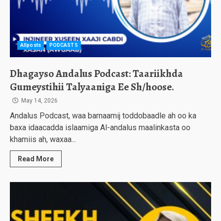
Allposts
PODCASTS
Dhagayso Andalus Podcast: Taariikhda
Gumeystihii Talyaaniga Ee Sh/hoose.
May 14, 2026
Andalus Podcast, waa barnaamij toddobaadle ah oo ka
baxa idaacadda islaamiga Al-andalus maalinkasta oo
khamiis ah, waxaa...
Read More