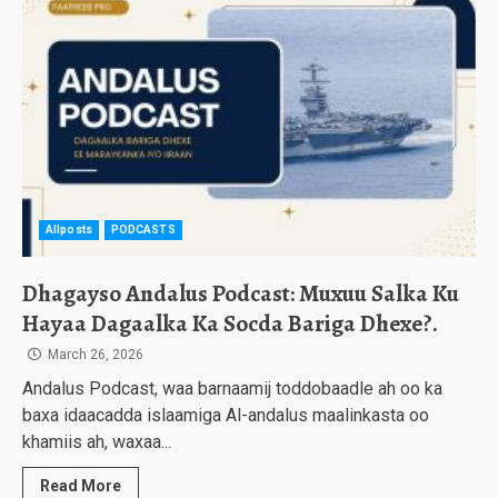
Allposts
PODCASTS
Dhagayso Andalus Podcast: Muxuu Salka Ku
Hayaa Dagaalka Ka Socda Bariga Dhexe?.
March 26, 2026
Andalus Podcast, waa barnaamij toddobaadle ah oo ka
baxa idaacadda islaamiga Al-andalus maalinkasta oo
khamiis ah, waxaa...
Read More