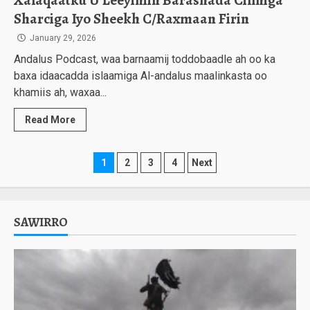
Xalaqaatku U Leeyihiin Barashada Cilmiga
Sharciga Iyo Sheekh C/Raxmaan Firin
January 29, 2026
Andalus Podcast, waa barnaamij toddobaadle ah oo ka
baxa idaacadda islaamiga Al-andalus maalinkasta oo
khamiis ah, waxaa...
Read More
Posts
1
2
3
4
Next
pagination
SAWIRRO