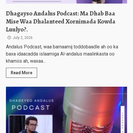
Dhagayso Andalus Podcast: Ma Dhab Baa
Mise Waa Dhalanteed Xornimada Kowda
Luulyo?.
July 2, 2026
Andalus Podcast, waa barnaamij toddobaadle ah oo ka
baxa idaacadda islaamiga Al-andalus maalinkasta oo
khamiis ah, waxaa...
Read More