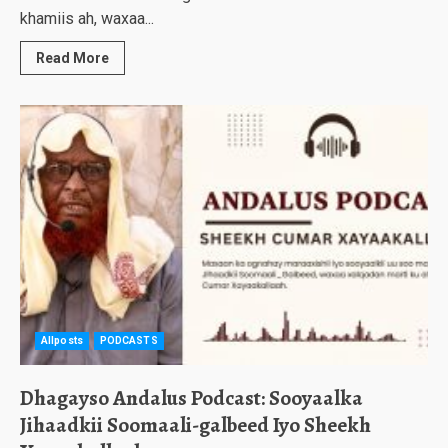
khamiis ah, waxaa...
Read More
Allposts
PODCASTS
Dhagayso Andalus Podcast: Sooyaalka
Jihaadkii Soomaali-galbeed Iyo Sheekh