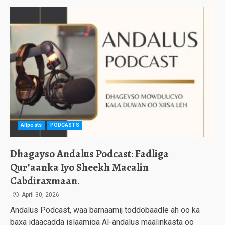
Allposts
PODCASTS
Dhagayso Andalus Podcast: Fadliga
Qur’aanka Iyo Sheekh Macalin
Cabdiraxmaan.
April 30, 2026
Andalus Podcast, waa barnaamij toddobaadle ah oo ka
baxa idaacadda islaamiga Al-andalus maalinkasta oo