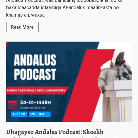
Andalus Podcast, waa barnaamij toddobaadle ah oo ka
baxa idaacadda islaamiga Al-andalus maalinkasta oo
khamiis ah, waxaa...
Read More
Allposts
PODCASTS
Dhagayso Andalus Podcast: Sheekh