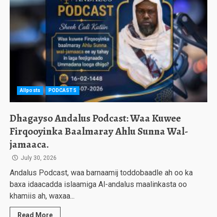
Allposts
PODCASTS
Dhagayso Andalus Podcast: Waa Kuwee
Firqooyinka Baalmaray Ahlu Sunna Wal-
jamaaca.
July 30, 2026
Andalus Podcast, waa barnaamij toddobaadle ah oo ka
baxa idaacadda islaamiga Al-andalus maalinkasta oo
khamiis ah, waxaa...
Read More