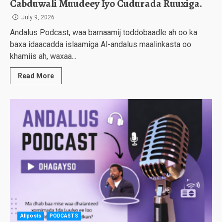
Cabduwali Muudeey Iyo Cudurada Ruuxiga.
July 9, 2026
Andalus Podcast, waa barnaamij toddobaadle ah oo ka
baxa idaacadda islaamiga Al-andalus maalinkasta oo
khamiis ah, waxaa...
Read More
Allposts
PODCASTS