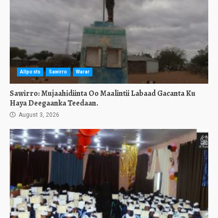
Allposts
Sawirro
Warar
Sawirro: Mujaahidiinta Oo Maalintii Labaad Gacanta Ku
Haya Deegaanka Teedaan.
August 3, 2026