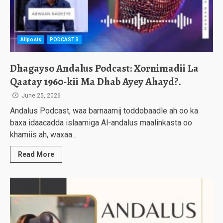
Allposts
PODCASTS
Dhagayso Andalus Podcast: Xornimadii La
Qaatay 1960-kii Ma Dhab Ayey Ahayd?.
June 25, 2026
Andalus Podcast, waa barnaamij toddobaadle ah oo ka
baxa idaacadda islaamiga Al-andalus maalinkasta oo
khamiis ah, waxaa...
Read More