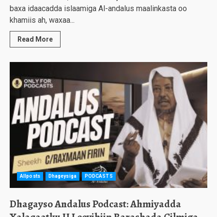
baxa idaacadda islaamiga Al-andalus maalinkasta oo
khamiis ah, waxaa...
Read More
Allposts
Dhageysiga
PODCASTS
Dhagayso Andalus Podcast: Ahmiyadda