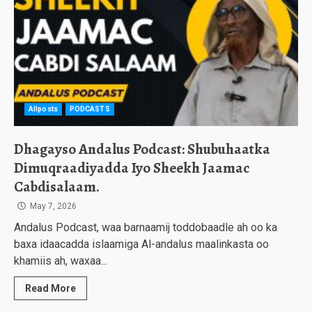
Allposts
PODCASTS
Dhagayso Andalus Podcast: Shubuhaatka
Dimuqraadiyadda Iyo Sheekh Jaamac
Cabdisalaam.
May 7, 2026
Andalus Podcast, waa barnaamij toddobaadle ah oo ka
baxa idaacadda islaamiga Al-andalus maalinkasta oo
khamiis ah, waxaa...
Read More