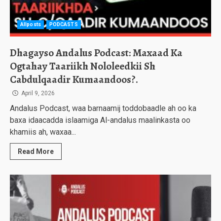
Allposts
PODCASTS
Dhagayso Andalus Podcast: Maxaad Ka
Ogtahay Taariikh Nololeedkii Sh
Cabdulqaadir Kumaandoos?.
April 9, 2026
Andalus Podcast, waa barnaamij toddobaadle ah oo ka
baxa idaacadda islaamiga Al-andalus maalinkasta oo
khamiis ah, waxaa...
Read More