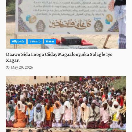
Allposts
Sawirro
Warar
Daawo Sida Looga Ciiday Magaalooyinka Salagle Iyo
Xagar.
May 29, 2026