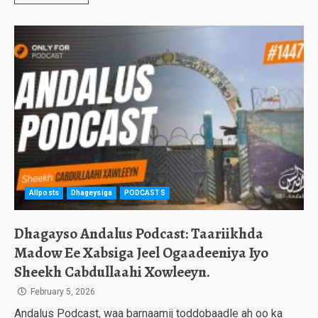
Allposts
Dhageysiga
PODCASTS
Dhagayso Andalus Podcast: Taariikhda
Madow Ee Xabsiga Jeel Ogaadeeniya Iyo
Sheekh Cabdullaahi Xowleeyn.
February 5, 2026
Andalus Podcast, waa barnaamij toddobaadle ah oo ka