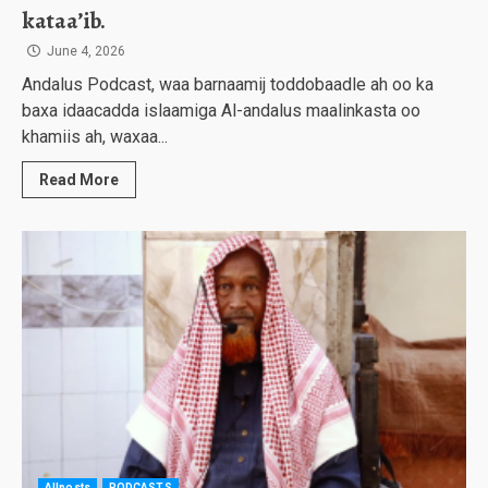
kataa’ib.
June 4, 2026
Andalus Podcast, waa barnaamij toddobaadle ah oo ka
baxa idaacadda islaamiga Al-andalus maalinkasta oo
khamiis ah, waxaa...
Read More
Allposts
PODCASTS