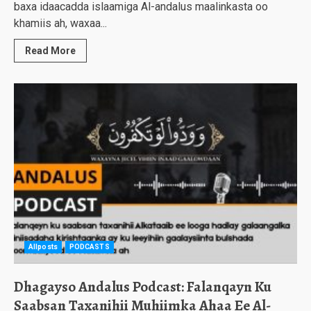
baxa idaacadda islaamiga Al-andalus maalinkasta oo
khamiis ah, waxaa...
Read More
Allposts
PODCASTS
Dhagayso Andalus Podcast: Falanqayn Ku
Saabsan Taxanihii Muhiimka Ahaa Ee Al-