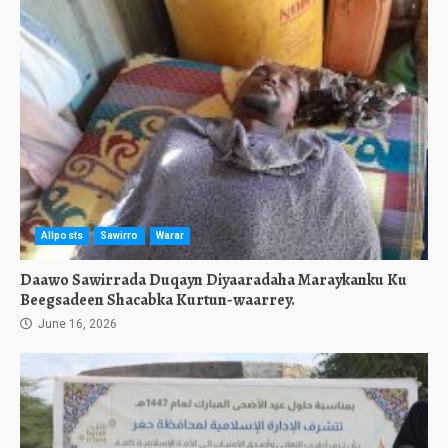
Allposts
Sawirro
Warar
Daawo Sawirrada Duqayn Diyaaradaha Maraykanku Ku
Beegsadeen Shacabka Kurtun-waarrey.
June 16, 2026