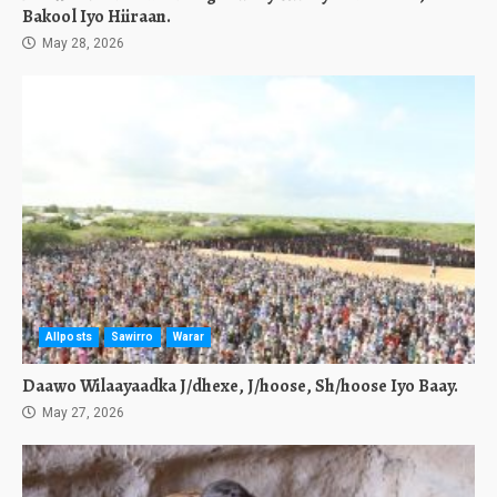
Bakool Iyo Hiiraan.
May 28, 2026
Allposts
Sawirro
Warar
Daawo Wilaayaadka J/dhexe, J/hoose, Sh/hoose Iyo Baay.
May 27, 2026