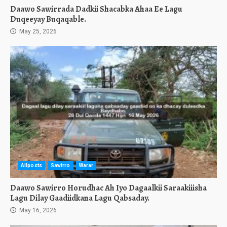
Daawo Sawirrada Dadkii Shacabka Ahaa Ee Lagu
Duqeeyay Buqaqable.
May 25, 2026
Allposts
Sawirro
Warar
Daawo Sawirro Horudhac Ah Iyo Dagaalkii Saraakiiisha
Lagu Dilay Gaadiidkana Lagu Qabsaday.
May 16, 2026