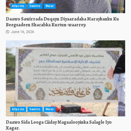
Allposts
Sawirro
Warar
Daawo Sawirrada Duqayn Diyaaradaha Maraykanku Ku
Beegsadeen Shacabka Kurtun-waarrey.
June 16, 2026
Allposts
Sawirro
Warar
Daawo Sida Looga Ciiday Magaalooyinka Salagle Iyo
Xagar.