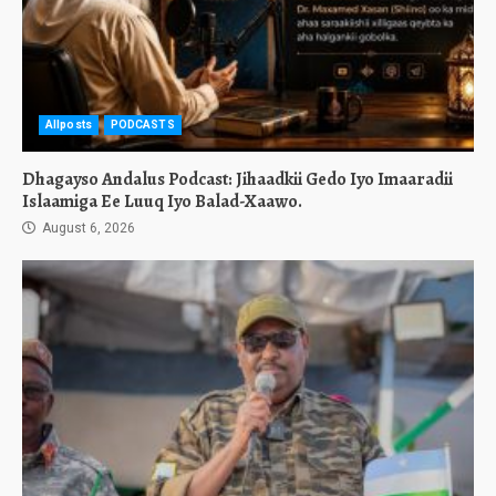
Allposts
PODCASTS
Dhagayso Andalus Podcast: Jihaadkii Gedo Iyo Imaaradii
Islaamiga Ee Luuq Iyo Balad-Xaawo.
August 6, 2026