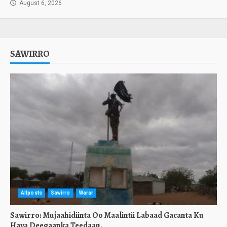
August 6, 2026
SAWIRRO
Allposts
Sawirro
Warar
Sawirro: Mujaahidiinta Oo Maalintii Labaad Gacanta Ku
Haya Deegaanka Teedaan.