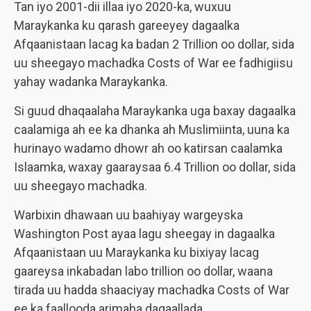
Tan iyo 2001-dii illaa iyo 2020-ka, wuxuu
Maraykanka ku qarash gareeyey dagaalka
Afqaanistaan lacag ka badan 2 Trillion oo dollar, sida
uu sheegayo machadka Costs of War ee fadhigiisu
yahay wadanka Maraykanka.
Si guud dhaqaalaha Maraykanka uga baxay dagaalka
caalamiga ah ee ka dhanka ah Muslimiinta, uuna ka
hurinayo wadamo dhowr ah oo katirsan caalamka
Islaamka, waxay gaaraysaa 6.4 Trillion oo dollar, sida
uu sheegayo machadka.
Warbixin dhawaan uu baahiyay wargeyska
Washington Post ayaa lagu sheegay in dagaalka
Afqaanistaan uu Maraykanka ku bixiyay lacag
gaareysa inkabadan labo trillion oo dollar, waana
tirada uu hadda shaaciyay machadka Costs of War
ee ka faallooda arimaha dagaallada.