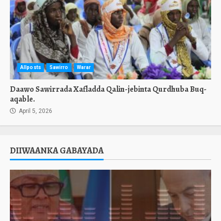
Allposts
Sawirro
Warar
Daawo Sawirrada Xafladda Qalin-jebinta Qurdhuba Buq-
aqable.
April 5, 2026
DIIWAANKA GABAYADA