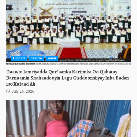
Allposts
Sawirro
Warar
Daawo: Jamciyadda Qur’aanka Kariimka Oo Qabatay
Barnaamin Shahaadooyin Lagu Guddoonsiiyay Inka Badan
130 Xufaad Ah.
July 26, 2026