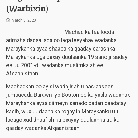
(Warbixin)
March 3, 2020
Machad ka faallooda
arimaha dagaallada oo laga leeyahay wadanka
Maraykanka ayaa shaaca ka qaaday qarashka
Maraykanka uga baxay duulaanka 19 sano jirsaday
ee uu 2001-dii wadanka muslimka ah ee
Afqaanistaan.
Machadkan oo ay si wadajir ah u aas-aaseen
jamaacada Barawn iyo Boston ee ku yaala wadanak
Maraykanka ayaa qiimeyn sanado badan qaadatay
kadib, wuxuu daaha ka rogay in Maraykanku uu
lacago xad dhaaf ah ku bixiyay duulaanka uu ku
qaaday wadanka Afqaanistaan.