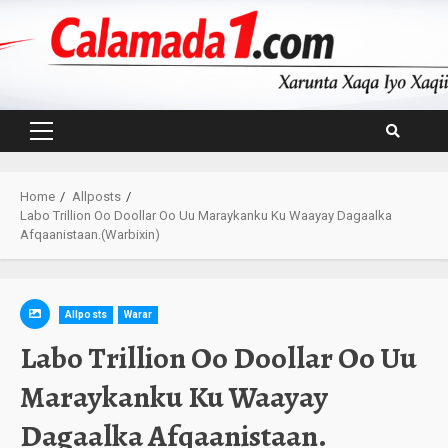
Skip
to
content
Primary
Menu
Home
Allposts
Labo Trillion Oo Doollar Oo Uu Maraykanku Ku Waayay Dagaalka
Afqaanistaan.(Warbixin)
Allposts
Warar
Labo Trillion Oo Doollar Oo Uu
Maraykanku Ku Waayay
Dagaalka Afqaanistaan.