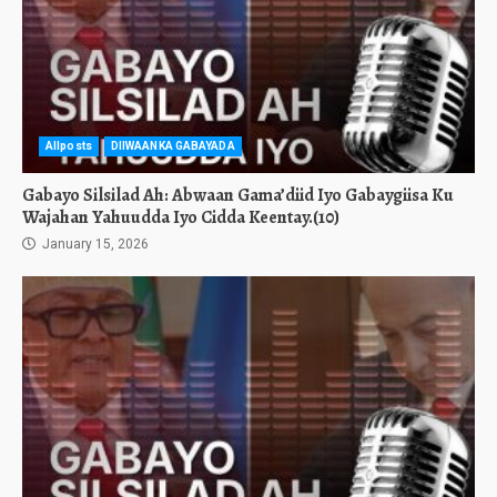
Allposts
DIIWAANKA GABAYADA
Gabayo Silsilad Ah: Abwaan Gama’diid Iyo Gabaygiisa Ku
Wajahan Yahuudda Iyo Cidda Keentay.(10)
January 15, 2026