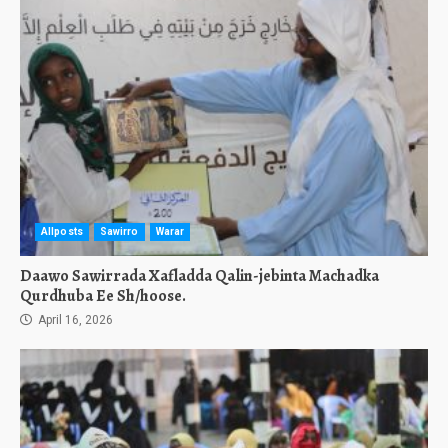
Allposts
Sawirro
Warar
Daawo Sawirrada Xafladda Qalin-jebinta Machadka
Qurdhuba Ee Sh/hoose.
April 16, 2026