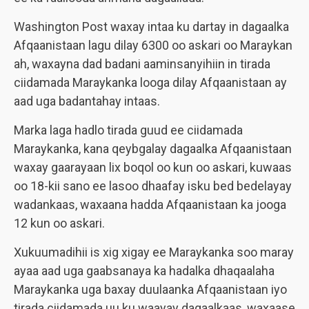
Washington Post waxay intaa ku dartay in dagaalka
Afqaanistaan lagu dilay 6300 oo askari oo Maraykan
ah, waxayna dad badani aaminsanyihiin in tirada
ciidamada Maraykanka looga dilay Afqaanistaan ay
aad uga badantahay intaas.
Marka laga hadlo tirada guud ee ciidamada
Maraykanka, kana qeybgalay dagaalka Afqaanistaan
waxay gaarayaan lix boqol oo kun oo askari, kuwaas
oo 18-kii sano ee lasoo dhaafay isku bed bedelayay
wadankaas, waxaana hadda Afqaanistaan ka jooga
12 kun oo askari.
Xukuumadihii is xig xigay ee Maraykanka soo maray
ayaa aad uga gaabsanaya ka hadalka dhaqaalaha
Maraykanka uga baxay duulaanka Afqaanistaan iyo
tirada ciidamada uu ku waayay dagaalkaas, waxaase