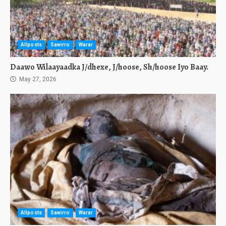
Allposts
Sawirro
Warar
Daawo Wilaayaadka J/dhexe, J/hoose, Sh/hoose Iyo Baay.
May 27, 2026
Allposts
Sawirro
Warar