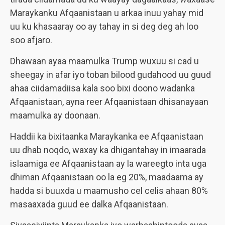
Maraykanku Afqaanistaan u arkaa inuu yahay mid
uu ku khasaaray oo ay tahay in si deg deg ah loo
soo afjaro.
Dhawaan ayaa maamulka Trump wuxuu si cad u
sheegay in afar iyo toban bilood gudahood uu guud
ahaa ciidamadiisa kala soo bixi doono wadanka
Afqaanistaan, ayna reer Afqaanistaan dhisanayaan
maamulka ay doonaan.
Haddii ka bixitaanka Maraykanka ee Afqaanistaan
uu dhab noqdo, waxay ka dhigantahay in imaarada
islaamiga ee Afqaanistaan ay la wareegto inta uga
dhiman Afqaanistaan oo la eg 20%, maadaama ay
hadda si buuxda u maamusho cel celis ahaan 80%
masaaxada guud ee dalka Afqaanistaan.