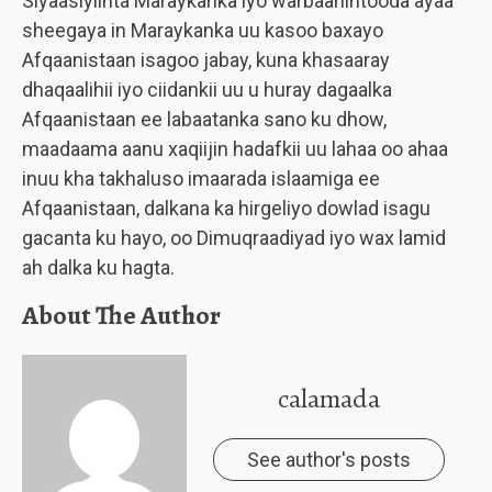
Siyaasiyiinta Maraykanka iyo warbaahintooda ayaa
sheegaya in Maraykanka uu kasoo baxayo
Afqaanistaan isagoo jabay, kuna khasaaray
dhaqaalihii iyo ciidankii uu u huray dagaalka
Afqaanistaan ee labaatanka sano ku dhow,
maadaama aanu xaqiijin hadafkii uu lahaa oo ahaa
inuu kha takhaluso imaarada islaamiga ee
Afqaanistaan, dalkana ka hirgeliyo dowlad isagu
gacanta ku hayo, oo Dimuqraadiyad iyo wax lamid
ah dalka ku hagta.
About The Author
calamada
See author's posts