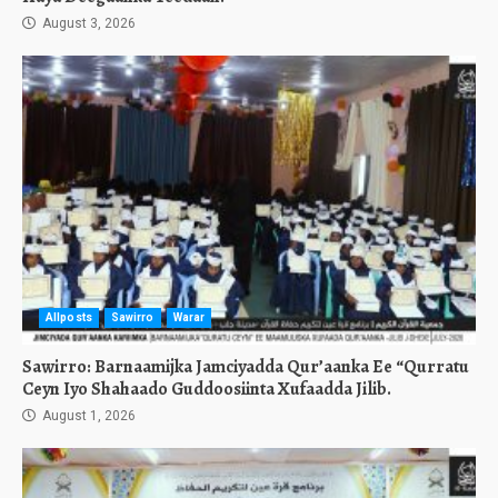
August 3, 2026
Allposts
Sawirro
Warar
Sawirro: Barnaamijka Jamciyadda Qur’aanka Ee “Qurratu
Ceyn Iyo Shahaado Guddoosiinta Xufaadda Jilib.
August 1, 2026