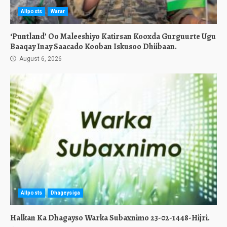
Allposts
Warar
‘Puntland’ Oo Maleeshiyo Katirsan Kooxda Gurguurte Ugu
Baaqay Inay Saacado Kooban Iskusoo Dhiibaan.
August 6, 2026
Allposts
Dhageysiga
Halkan Ka Dhagayso Warka Subaxnimo 23-02-1448-Hijri.