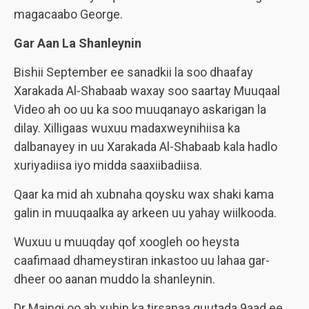
magacaabo George.
Gar Aan La Shanleynin
Bishii September ee sanadkii la soo dhaafay
Xarakada Al-Shabaab waxay soo saartay Muuqaal
Video ah oo uu ka soo muuqanayo askarigan la
dilay. Xilligaas wuxuu madaxweynihiisa ka
dalbanayey in uu Xarakada Al-Shabaab kala hadlo
xuriyadiisa iyo midda saaxiibadiisa.
Qaar ka mid ah xubnaha qoysku wax shaki kama
galin in muuqaalka ay arkeen uu yahay wiilkooda.
Wuxuu u muuqday qof xoogleh oo heysta
caafimaad dhameystiran inkastoo uu lahaa gar-
dheer oo aanan muddo la shanleynin.
Dr Maingi oo ah xubin ka tirsanaa guutada 9aad ee