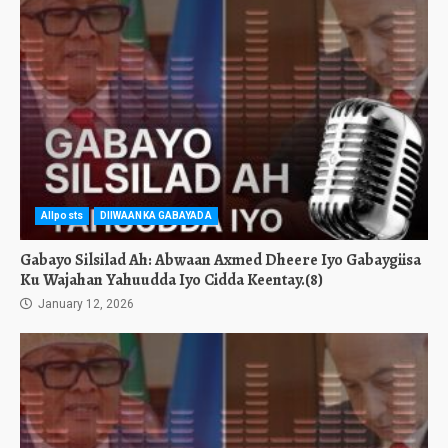
Allposts
DIIWAANKA GABAYADA
Gabayo Silsilad Ah: Abwaan Axmed Dheere Iyo Gabaygiisa
Ku Wajahan Yahuudda Iyo Cidda Keentay.(8)
January 12, 2026