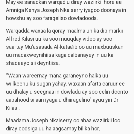
May ee sanadkan warqad u diray waziirkii hore ee
Amniga Kenya Joseph Nkaiserry iyagoo doonaya in
howshu ay soo farageliso dowladooda.
Warqadda waxaa la qoray maalma un ka dib markii
Alfred Kilasi uu ka soo muuqday video ay soo
saartay Mu’asasada Al-kataa’ib oo uu maxbuuskan
uu madaxweynihiisa kaga dalbanayey in uu ka
shaqeeyo sii deyntiisa.
“Waan wareernay mana garaneyno halka uu
wiilkeenu ku sugan yahay. waxaan afarta caruur ee
uu dhalay u seegnaa in dowladu ay soo celin doonto
aabahood si aan iyaga u dhiiragelino” ayuu yiri Dr
Kilasi.
Maadama Joseph Nkaiserry oo ahaa waziirkii loo
diray codsiga uu halaagsamay bil ka hor,