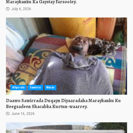
Maraykanku Ka Gaystay Farsooley.
July 6, 2026
Allposts
Sawirro
Warar
Daawo Sawirrada Duqayn Diyaaradaha Maraykanku Ku
Beegsadeen Shacabka Kurtun-waarrey.
June 16, 2026