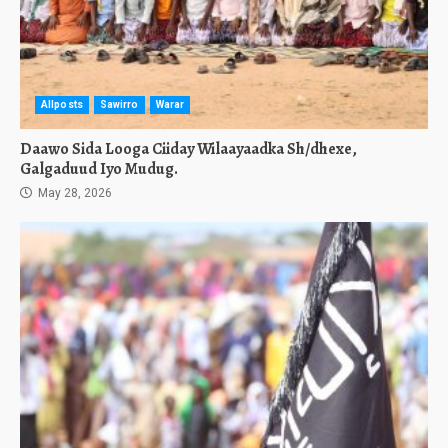
Allposts
Sawirro
Warar
Daawo Sida Looga Ciiday Wilaayaadka Sh/dhexe,
Galgaduud Iyo Mudug.
May 28, 2026