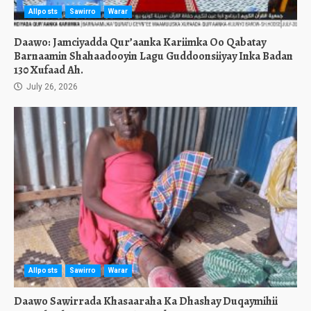
Allposts
Sawirro
Warar
Daawo: Jamciyadda Qur’aanka Kariimka Oo Qabatay
Barnaamin Shahaadooyin Lagu Guddoonsiiyay Inka Badan
130 Xufaad Ah.
July 26, 2026
Allposts
Sawirro
Warar
Daawo Sawirrada Khasaaraha Ka Dhashay Duqaymihii