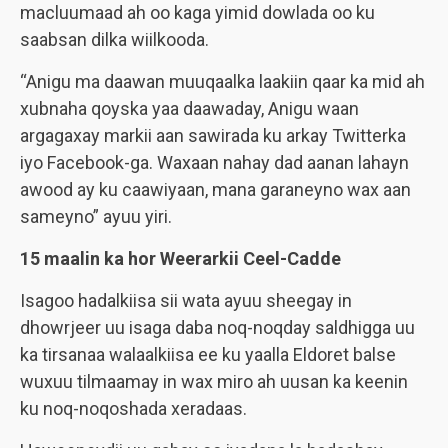
macluumaad ah oo kaga yimid dowlada oo ku
saabsan dilka wiilkooda.
“Anigu ma daawan muuqaalka laakiin qaar ka mid ah
xubnaha qoyska yaa daawaday, Anigu waan
argagaxay markii aan sawirada ku arkay Twitterka
iyo Facebook-ga. Waxaan nahay dad aanan lahayn
awood ay ku caawiyaan, mana garaneyno wax aan
sameyno” ayuu yiri.
15 maalin ka hor Weerarkii Ceel-Cadde
Isagoo hadalkiisa sii wata ayuu sheegay in
dhowrjeer uu isaga daba noq-noqday saldhigga uu
ka tirsanaa walaalkiisa ee ku yaalla Eldoret balse
wuxuu tilmaamay in wax miro ah uusan ka keenin
ku noq-noqoshada xeradaas.