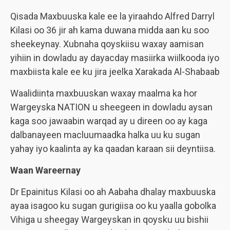
Qisada Maxbuuska kale ee la yiraahdo Alfred Darryl
Kilasi oo 36 jir ah kama duwana midda aan ku soo
sheekeynay. Xubnaha qoyskiisu waxay aamisan
yihiin in dowladu ay dayacday masiirka wiilkooda iyo
maxbiista kale ee ku jira jeelka Xarakada Al-Shabaab
Waalidiinta maxbuuskan waxay maalma ka hor
Wargeyska NATION u sheegeen in dowladu aysan
kaga soo jawaabin warqad ay u direen oo ay kaga
dalbanayeen macluumaadka halka uu ku sugan
yahay iyo kaalinta ay ka qaadan karaan sii deyntiisa.
Waan Wareernay
Dr Epainitus Kilasi oo ah Aabaha dhalay maxbuuska
ayaa isagoo ku sugan gurigiisa oo ku yaalla gobolka
Vihiga u sheegay Wargeyskan in qoysku uu bishii