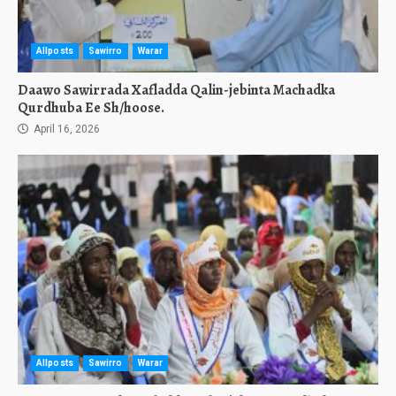
Allposts
Sawirro
Warar
Daawo Sawirrada Xafladda Qalin-jebinta Machadka
Qurdhuba Ee Sh/hoose.
April 16, 2026
Allposts
Sawirro
Warar