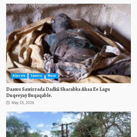
Allposts
Sawirro
Warar
Daawo Sawirrada Dadkii Shacabka Ahaa Ee Lagu
Duqeeyay Buqaqable.
May 25, 2026