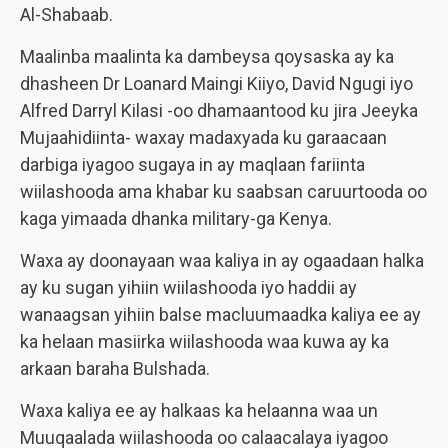
Al-Shabaab.
Maalinba maalinta ka dambeysa qoysaska ay ka
dhasheen Dr Loanard Maingi Kiiyo, David Ngugi iyo
Alfred Darryl Kilasi -oo dhamaantood ku jira Jeeyka
Mujaahidiinta- waxay madaxyada ku garaacaan
darbiga iyagoo sugaya in ay maqlaan fariinta
wiilashooda ama khabar ku saabsan caruurtooda oo
kaga yimaada dhanka military-ga Kenya.
Waxa ay doonayaan waa kaliya in ay ogaadaan halka
ay ku sugan yihiin wiilashooda iyo haddii ay
wanaagsan yihiin balse macluumaadka kaliya ee ay
ka helaan masiirka wiilashooda waa kuwa ay ka
arkaan baraha Bulshada.
Waxa kaliya ee ay halkaas ka helaanna waa un
Muuqaalada wiilashooda oo calaacalaya iyagoo