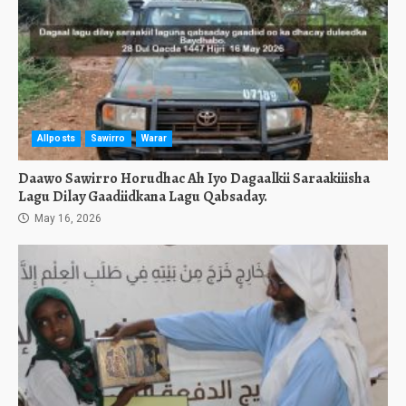
Allposts
Sawirro
Warar
Daawo Sawirro Horudhac Ah Iyo Dagaalkii Saraakiiisha
Lagu Dilay Gaadiidkana Lagu Qabsaday.
May 16, 2026