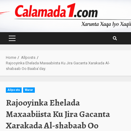
Skip
to
content
Primary
Menu
Home
Allposts
Rajooyinka Ehelada Maxaabiista Ku Jira Gacanta Xarakada Al-
shabaab Oo Baaba’day.
Allposts
Warar
Rajooyinka Ehelada
Maxaabiista Ku Jira Gacanta
Xarakada Al-shabaab Oo