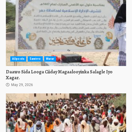
Allposts
Sawirro
Warar
Daawo Sida Looga Ciiday Magaalooyinka Salagle Iyo
Xagar.
May 29, 2026