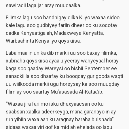
sawiradii laga jarjaray muuqaalka.
Filimka lagu soo bandhigay dilka Kiiyo waxaa sidoo
kale lagu soo gudbiyey fariin dheer oo ku socotay
dadka Kenyaatiga ah, Madaxweye Kenyatta,
Warbaahinta Kenya iyo qoyskiisa.
Laba maalin un ka dib markii uu soo baxay filimka,
xubnaha qoyskiisa ayaa u yeeray wariyeyaal horay
kaga soo qaaday Wareysi oo bishii September ee
sanadkii la soo dhaafay ku booqday gurigooda waqti
uu wiilkooda markii ugu horeysay ka soo muuqday
filim ay soo saartay Mu’asasada Al-Kataa’ib.
“Waxaa jira fariimo isku dhexyaacsan oo ku
saabsan xaalka adeerkeyga, mana garanayo in ay
run yihiin waxa aan ku aragnay baraha bulshada”
sidaas waxaa yiri qof ka mid ah ehelada oo lagu