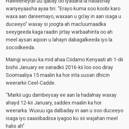
Haweeneydii uu qabay oo iyadana la hadashay
wariyeyaasha ayaa tiri: “Erayo kuma soo koobi karo
waxa aan dareemayo, waxaan u go’ay in aan isaga u
duceeyo” waxay si joogta ah macluumaadka
seeygeeda kaga raadin jirtay warbaahinta oo ah
meel aysan aqoon u lahayn dabagalkeeda iyo la
socodkeeda.
Maingi wuxuu ka mid ahaa Ciidamo Kenyaati ah 1-dii
bishii January ee sanadkii 2016-kii loo soo diray
Soomaaliya 15 maalin ka hor inta uusan dhicin
weerarkii Ceel-Cadde.
“Markii ugu dambeysay ee aan la hadalnay waxay
ahayd 12-kii January, saddex maalin ka hor
weerarka. Wuxuu iga dalbaday in aan u soo duceeyo
isaga iyo saaxiibadiisa iyagoo ku sii wajahan meel
halis ah”