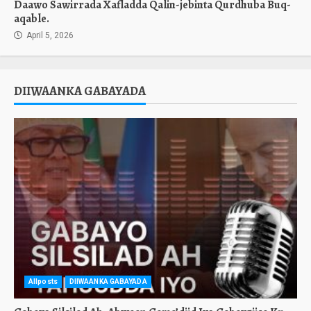
Daawo Sawirrada Xafladda Qalin-jebinta Qurdhuba Buq-
aqable.
April 5, 2026
DIIWAANKA GABAYADA
Allposts
DIIWAANKA GABAYADA