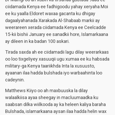
ciidamada Kenya ee fadhigoodu yahay xeryaha Moi
ee ku yaalla Eldoret waxaa gacanta ku dhigay
dagaalyahanada Xarakada Al-Shabaab markii ay
weerareen xerada ciidamada Kenya ee Ceelcadde
15-kii bishii January ee sanadkii hore, Islamarkaana
ay dileen in ka badan 100 askari.
Tirada saxda ah ee ciidamadii lagu dilay weerarkaas
oo loo tixgeliyey xasuuqii ugu xumaa ee ku habsada
military-ga Kenya taariikhda Inta la xusuusto,
ayaanan ilaa hadda bulshada iyo warbaahinta loo
cadeynin.
Matthews Kiiyo oo ah maxbuuska la dilay
walaalkiisa ayaa sheegay in macluumaadka ku
saabsan dilka wiilkooda ay ka heleen kaliya baraha
Bulshada, islamarkaana aysan ilaa hadda helin wax