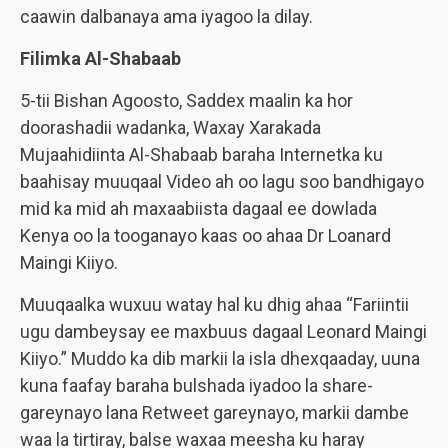
caawin dalbanaya ama iyagoo la dilay.
Filimka Al-Shabaab
5-tii Bishan Agoosto, Saddex maalin ka hor
doorashadii wadanka, Waxay Xarakada
Mujaahidiinta Al-Shabaab baraha Internetka ku
baahisay muuqaal Video ah oo lagu soo bandhigayo
mid ka mid ah maxaabiista dagaal ee dowlada
Kenya oo la tooganayo kaas oo ahaa Dr Loanard
Maingi Kiiyo.
Muuqaalka wuxuu watay hal ku dhig ahaa “Fariintii
ugu dambeysay ee maxbuus dagaal Leonard Maingi
Kiiyo.” Muddo ka dib markii la isla dhexqaaday, uuna
kuna faafay baraha bulshada iyadoo la share-
gareynayo lana Retweet gareynayo, markii dambe
waa la tirtiray, balse waxaa meesha ku haray