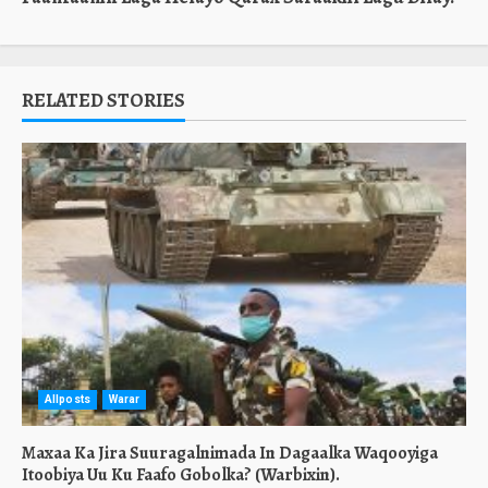
RELATED STORIES
Allposts
Warar
Maxaa Ka Jira Suuragalnimada In Dagaalka Waqooyiga
Itoobiya Uu Ku Faafo Gobolka? (Warbixin).