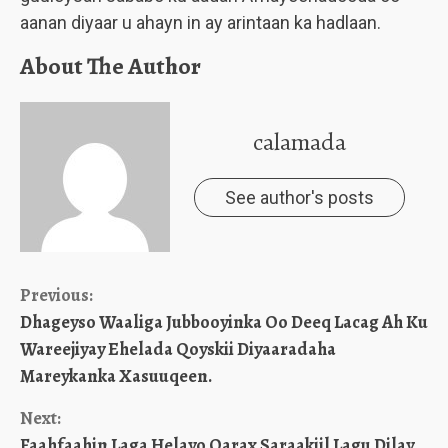
aanan diyaar u ahayn in ay arintaan ka hadlaan.
About The Author
calamada
See author's posts
Continue
Previous:
Dhageyso Waaliga Jubbooyinka Oo Deeq Lacag Ah Ku
Reading
Wareejiyay Ehelada Qoyskii Diyaaradaha
Mareykanka Xasuuqeen.
Next:
Faahfaahin Laga Helayo Qarax Saraakiil Lagu Dilay.