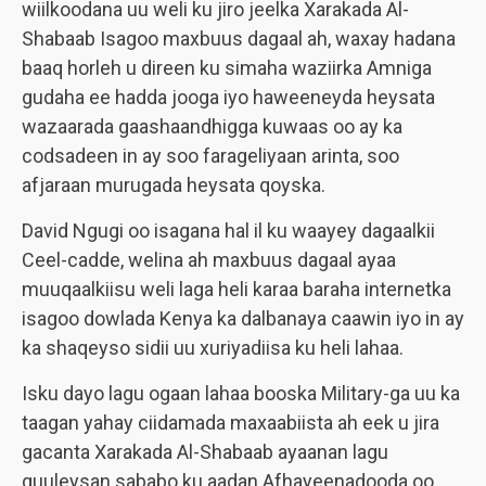
wiilkoodana uu weli ku jiro jeelka Xarakada Al-
Shabaab Isagoo maxbuus dagaal ah, waxay hadana
baaq horleh u direen ku simaha waziirka Amniga
gudaha ee hadda jooga iyo haweeneyda heysata
wazaarada gaashaandhigga kuwaas oo ay ka
codsadeen in ay soo farageliyaan arinta, soo
afjaraan murugada heysata qoyska.
David Ngugi oo isagana hal il ku waayey dagaalkii
Ceel-cadde, welina ah maxbuus dagaal ayaa
muuqaalkiisu weli laga heli karaa baraha internetka
isagoo dowlada Kenya ka dalbanaya caawin iyo in ay
ka shaqeyso sidii uu xuriyadiisa ku heli lahaa.
Isku dayo lagu ogaan lahaa booska Military-ga uu ka
taagan yahay ciidamada maxaabiista ah eek u jira
gacanta Xarakada Al-Shabaab ayaanan lagu
guuleysan sababo ku aadan Afhayeenadooda oo