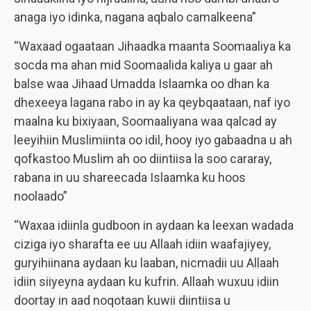
anaga iyo idinka, nagana aqbalo camalkeena”
“Waxaad ogaataan Jihaadka maanta Soomaaliya ka
socda ma ahan mid Soomaalida kaliya u gaar ah
balse waa Jihaad Umadda Islaamka oo dhan ka
dhexeeya lagana rabo in ay ka qeybqaataan, naf iyo
maalna ku bixiyaan, Soomaaliyana waa qalcad ay
leeyihiin Muslimiinta oo idil, hooy iyo gabaadna u ah
qofkastoo Muslim ah oo diintiisa la soo cararay,
rabana in uu shareecada Islaamka ku hoos
noolaado”
“Waxaa idiinla gudboon in aydaan ka leexan wadada
ciziga iyo sharafta ee uu Allaah idiin waafajiyey,
guryihiinana aydaan ku laaban, nicmadii uu Allaah
idiin siiyeyna aydaan ku kufrin. Allaah wuxuu idiin
doortay in aad noqotaan kuwii diintiisa u