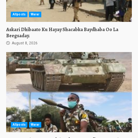
Allposts
Warar
Askari Dhibaato Ku Hayay Shacabka Baydhaba Oo La
Beegsaday.
August 8, 2026
Allposts
Warar