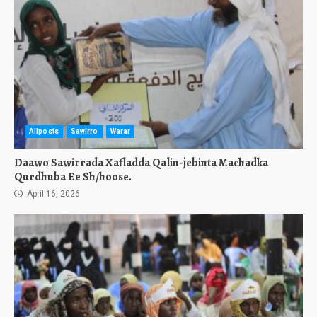
Allposts
Sawirro
Warar
Daawo Sawirrada Xafladda Qalin-jebinta Machadka
Qurdhuba Ee Sh/hoose.
April 16, 2026