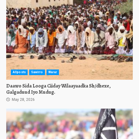
Allposts
Sawirro
Warar
Daawo Sida Looga Ciiday Wilaayaadka Sh/dhexe,
Galgaduud Iyo Mudug.
May 28, 2026