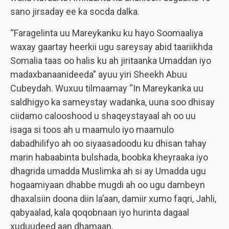
sano jirsaday ee ka socda dalka.
“Faragelinta uu Mareykanku ku hayo Soomaaliya
waxay gaartay heerkii ugu sareysay abid taariikhda
Somalia taas oo halis ku ah jiritaanka Umaddan iyo
madaxbanaanideeda” ayuu yiri Sheekh Abuu
Cubeydah. Wuxuu tilmaamay “In Mareykanka uu
saldhigyo ka sameystay wadanka, uuna soo dhisay
ciidamo calooshood u shaqeystayaal ah oo uu
isaga si toos ah u maamulo iyo maamulo
dabadhilifyo ah oo siyaasadoodu ku dhisan tahay
marin habaabinta bulshada, boobka kheyraaka iyo
dhagrida umadda Muslimka ah si ay Umadda ugu
hogaamiyaan dhabbe mugdi ah oo ugu dambeyn
dhaxalsiin doona diin la’aan, damiir xumo faqri, Jahli,
qabyaalad, kala qoqobnaan iyo hurinta dagaal
xuduudeed aan dhamaan.