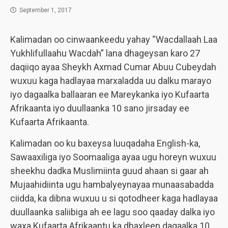
September 1, 2017
Kalimadan oo cinwaankeedu yahay “Wacdallaah Laa
Yukhlifullaahu Wacdah” lana dhageysan karo 27
daqiiqo ayaa Sheykh Axmad Cumar Abuu Cubeydah
wuxuu kaga hadlayaa marxaladda uu dalku marayo
iyo dagaalka ballaaran ee Mareykanka iyo Kufaarta
Afrikaanta iyo duullaanka 10 sano jirsaday ee
Kufaarta Afrikaanta.
Kalimadan oo ku baxeysa luuqadaha English-ka,
Sawaaxiliga iyo Soomaaliga ayaa ugu horeyn wuxuu
sheekhu dadka Muslimiinta guud ahaan si gaar ah
Mujaahidiinta ugu hambalyeynayaa munaasabadda
ciidda, ka dibna wuxuu u si qotodheer kaga hadlayaa
duullaanka saliibiga ah ee lagu soo qaaday dalka iyo
waxa Kufaarta Afrikaantu ka dhaxleen dagaalka 10