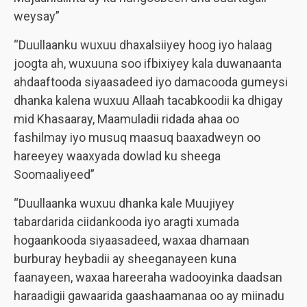
weysay”
“Duullaanku wuxuu dhaxalsiiyey hoog iyo halaag
joogta ah, wuxuuna soo ifbixiyey kala duwanaanta
ahdaaftooda siyaasadeed iyo damacooda gumeysi
dhanka kalena wuxuu Allaah tacabkoodii ka dhigay
mid Khasaaray, Maamuladii ridada ahaa oo
fashilmay iyo musuq maasuq baaxadweyn oo
hareeyey waaxyada dowlad ku sheega
Soomaaliyeed”
“Duullaanka wuxuu dhanka kale Muujiyey
tabardarida ciidankooda iyo aragti xumada
hogaankooda siyaasadeed, waxaa dhamaan
burburay heybadii ay sheeganayeen kuna
faanayeen, waxaa hareeraha wadooyinka daadsan
haraadigii gawaarida gaashaamanaa oo ay miinadu