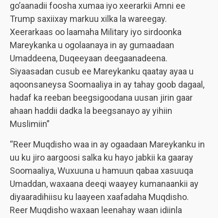
go’aanadii foosha xumaa iyo xeerarkii Amni ee
Trump saxiixay markuu xilka la wareegay.
Xeerarkaas oo laamaha Military iyo sirdoonka
Mareykanka u ogolaanaya in ay gumaadaan
Umaddeena, Duqeeyaan deegaanadeena.
Siyaasadan cusub ee Mareykanku qaatay ayaa u
aqoonsaneysa Soomaaliya in ay tahay goob dagaal,
hadaf ka reeban beegsigoodana uusan jirin gaar
ahaan haddii dadka la beegsanayo ay yihiin
Muslimiin”
“Reer Muqdisho waa in ay ogaadaan Mareykanku in
uu ku jiro aargoosi salka ku hayo jabkii ka gaaray
Soomaaliya, Wuxuuna u hamuun qabaa xasuuqa
Umaddan, waxaana deeqi waayey kumanaankii ay
diyaaradihiisu ku laayeen xaafadaha Muqdisho.
Reer Muqdisho waxaan leenahay waan idiinla