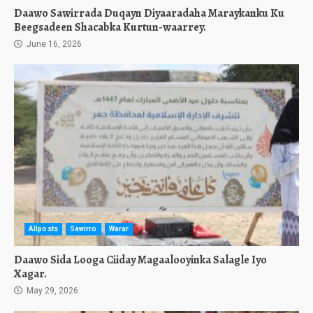
Daawo Sawirrada Duqayn Diyaaradaha Maraykanku Ku
Beegsadeen Shacabka Kurtun-waarrey.
June 16, 2026
Allposts
Sawirro
Warar
Daawo Sida Looga Ciiday Magaalooyinka Salagle Iyo
Xagar.
May 29, 2026