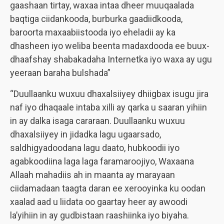
gaashaan tirtay, waxaa intaa dheer muuqaalada
baqtiga ciidankooda, burburka gaadiidkooda,
baroorta maxaabiistooda iyo eheladii ay ka
dhasheen iyo weliba beenta madaxdooda ee buux-
dhaafshay shabakadaha Internetka iyo waxa ay ugu
yeeraan baraha bulshada”
“Duullaanku wuxuu dhaxalsiiyey dhiigbax isugu jira
naf iyo dhaqaale intaba xilli ay qarka u saaran yihiin
in ay dalka isaga cararaan. Duullaanku wuxuu
dhaxalsiiyey in jidadka lagu ugaarsado,
saldhigyadoodana lagu daato, hubkoodii iyo
agabkoodiina laga laga faramaroojiyo, Waxaana
Allaah mahadiis ah in maanta ay marayaan
ciidamadaan taagta daran ee xerooyinka ku oodan
xaalad aad u liidata oo gaartay heer ay awoodi
la’yihiin in ay gudbistaan raashiinka iyo biyaha.