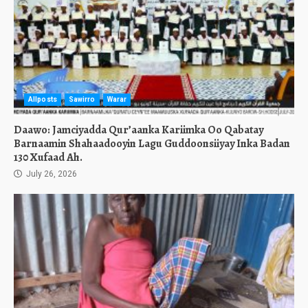
Allposts
Sawirro
Warar
Daawo: Jamciyadda Qur’aanka Kariimka Oo Qabatay
Barnaamin Shahaadooyin Lagu Guddoonsiiyay Inka Badan
130 Xufaad Ah.
July 26, 2026