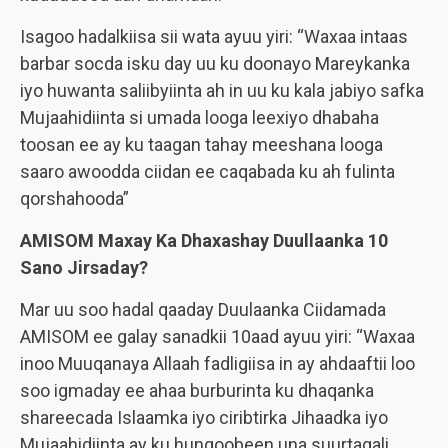
Isagoo hadalkiisa sii wata ayuu yiri: “Waxaa intaas
barbar socda isku day uu ku doonayo Mareykanka
iyo huwanta saliibyiinta ah in uu ku kala jabiyo safka
Mujaahidiinta si umada looga leexiyo dhabaha
toosan ee ay ku taagan tahay meeshana looga
saaro awoodda ciidan ee caqabada ku ah fulinta
qorshahooda”
AMISOM Maxay Ka Dhaxashay Duullaanka 10
Sano Jirsaday?
Mar uu soo hadal qaaday Duulaanka Ciidamada
AMISOM ee galay sanadkii 10aad ayuu yiri: “Waxaa
inoo Muuqanaya Allaah fadligiisa in ay ahdaaftii loo
soo igmaday ee ahaa burburinta ku dhaqanka
shareecada Islaamka iyo ciribtirka Jihaadka iyo
Mujaahidiinta ay ku hungoobeen una suurtagali