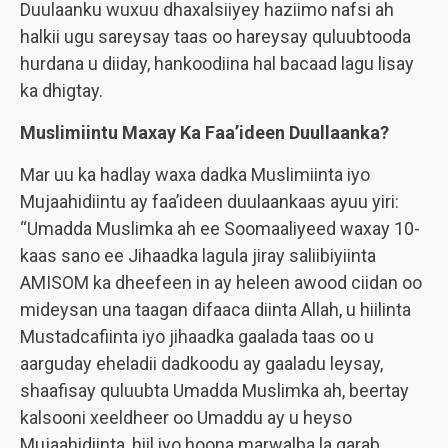
Duulaanku wuxuu dhaxalsiiyey haziimo nafsi ah
halkii ugu sareysay taas oo hareysay quluubtooda
hurdana u diiday, hankoodiina hal bacaad lagu lisay
ka dhigtay.
Muslimiintu Maxay Ka Faa’ideen Duullaanka?
Mar uu ka hadlay waxa dadka Muslimiinta iyo
Mujaahidiintu ay faa’ideen duulaankaas ayuu yiri:
“Umadda Muslimka ah ee Soomaaliyeed waxay 10-
kaas sano ee Jihaadka lagula jiray saliibiyiinta
AMISOM ka dheefeen in ay heleen awood ciidan oo
mideysan una taagan difaaca diinta Allah, u hiilinta
Mustadcafiinta iyo jihaadka gaalada taas oo u
aarguday eheladii dadkoodu ay gaaladu leysay,
shaafisay quluubta Umadda Muslimka ah, beertay
kalsooni xeeldheer oo Umaddu ay u heyso
Mujaahidiinta, hiil iyo hoona marwalba la garab