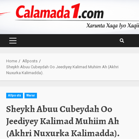
Skip
to
content
Primary
Menu
Home
Allposts
Sheykh Abuu Cubeydah Oo Jeediyey Kalimad Muhiim Ah (Akhri
Nuxurka Kalimadda).
Allposts
Warar
Sheykh Abuu Cubeydah Oo
Jeediyey Kalimad Muhiim Ah
(Akhri Nuxurka Kalimadda).