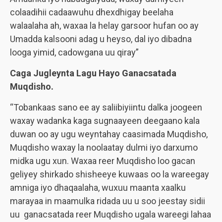
colaadihii cadaawuhu dhexdhigay beelaha
walaalaha ah, waxaa la helay garsoor hufan oo ay
Umadda kalsooni adag u heyso, dal iyo dibadna
looga yimid, cadowgana uu qiray”
Caga Jugleynta Lagu Hayo Ganacsatada
Muqdisho.
“Tobankaas sano ee ay saliibiyiintu dalka joogeen
waxay wadanka kaga sugnaayeen deegaano kala
duwan oo ay ugu weyntahay caasimada Muqdisho,
Muqdisho waxay la noolaatay dulmi iyo darxumo
midka ugu xun. Waxaa reer Muqdisho loo gacan
geliyey shirkado shisheeye kuwaas oo la wareegay
amniga iyo dhaqaalaha, wuxuu maanta xaalku
marayaa in maamulka ridada uu u soo jeestay sidii
uu ganacsatada reer Muqdisho ugala wareegi lahaa