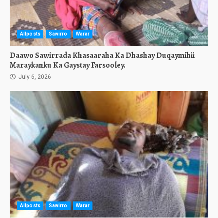
Allposts
Sawirro
Warar
Daawo Sawirrada Khasaaraha Ka Dhashay Duqaymihii
Maraykanku Ka Gaystay Farsooley.
July 6, 2026
Allposts
Sawirro
Warar