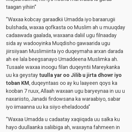
taagan yihiin”
“Waxaa kobcay garaadkii Umadda iyo baraarugii
bulshada, waxaa qofkasta oo Muslim ah u muuqday
cadaawada gaalada, waxaana daliil ugu filnaaday
sida ay wadooyinka Muqdisho gawaarida ugu
jiirsiiyaan Muslimiinta iyo duqeymaha arxan darada
ah ee lala beegsanayo Umaddeena Muslimka ah.
Tusaale waxaa inoogu filan duqeyntii Mareykanka
uu ka geystay
tuulla yar oo Jilib u jirta dhowr iyo
toban KM
, duqeyntaas oo ay ku laayeen qoys ka
kooban 7 ruux, Allaah waxaan ugu baryeynaa in uu u
naxariisto, Janadii firdowsana ka waraabiyo, sabar
iyo iimaanna uu ka siiyo eheladooda”
“Waxaa Umadda u cadaatay xaqiiqada uu salka ku
hayo duullaanka saliibiga ah, waxayna fahmeen in