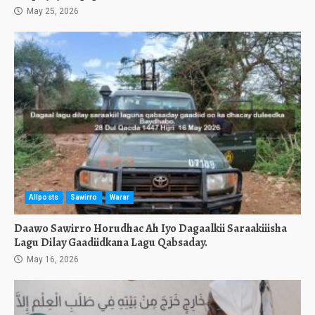
May 25, 2026
Allposts
Sawirro
Warar
Daawo Sawirro Horudhac Ah Iyo Dagaalkii Saraakiiisha
Lagu Dilay Gaadiidkana Lagu Qabsaday.
May 16, 2026