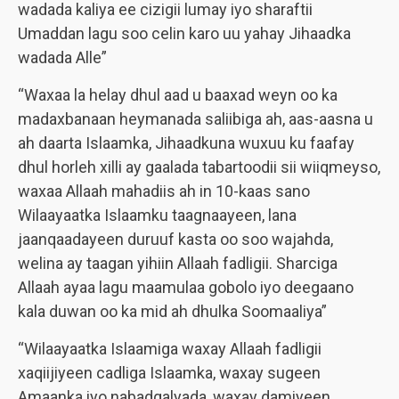
wadada kaliya ee cizigii lumay iyo sharaftii
Umaddan lagu soo celin karo uu yahay Jihaadka
wadada Alle”
“Waxaa la helay dhul aad u baaxad weyn oo ka
madaxbanaan heymanada saliibiga ah, aas-aasna u
ah daarta Islaamka, Jihaadkuna wuxuu ku faafay
dhul horleh xilli ay gaalada tabartoodii sii wiiqmeyso,
waxaa Allaah mahadiis ah in 10-kaas sano
Wilaayaatka Islaamku taagnaayeen, lana
jaanqaadayeen duruuf kasta oo soo wajahda,
welina ay taagan yihiin Allaah fadligii. Sharciga
Allaah ayaa lagu maamulaa gobolo iyo deegaano
kala duwan oo ka mid ah dhulka Soomaaliya”
“Wilaayaatka Islaamiga waxay Allaah fadligii
xaqiijiyeen cadliga Islaamka, waxay sugeen
Amaanka iyo nabadgalyada, waxay damiyeen