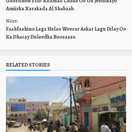
Goordhow Filo: Kalimad Cusub Oo Uu Jeedinayo
Reading
Amiirka Xarakada Al Shabaab.
Next:
Faahfaahino Laga Helao Weerar Askar Lagu Dilay Oo
Ka Dhacay Duleedka Boosaaso.
RELATED STORIES