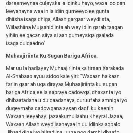
dareemeynaa culeyska la idinku hayo, waxa loo dan
leeyahayna waa in la idiin gumeeyo ee gunta
dhiisha isaga dhiga, Allaah gargaar weydiista,
Wiilashiina Mujaahidiinta ah wey idiin garab taagan
yihiin ee gacan siiya si aan gumeysiga gaalada
isaga dulqaadno”
Muhaajiriinta Ku Sugan Bariga Africa.
Mar uu la hadlayey Muhaajiriinta ka tirsan Xarakada
Al-Shabaab ayuu sidoo kale yiri: “Waxaan halkaan
fariin gaar ah uga dirayaa Muhaajiriinta ku sugan
bariga Africa ee la sabraya cadowga, dhaxanta iyo
dhibaatadana u dulqaadanaya, duruufaha amniga iyo
duqeymaha cadowgana aysan dacfi ku keenin.
Waxaan leeyahay: jazaakumullaahu Kheyral Jazaa,
Waxaan Allaah weydiisanayaa in uu idiinka aqbalo
Jihaadkiina iyo hijradiina, uuna noo dambi dhaafo