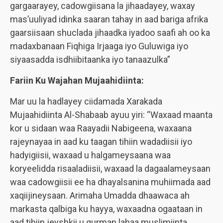
gargaarayey, cadowgiisana la jihaadayey, waxay
mas’uuliyad idinka saaran tahay in aad bariga afrika
gaarsiisaan shuclada jihaadka iyadoo saafi ah oo ka
madaxbanaan Fiqhiga Irjaaga iyo Guluwiga iyo
siyaasadda isdhiibitaanka iyo tanaazulka”
Fariin Ku Wajahan Mujaahidiinta:
Mar uu la hadlayey ciidamada Xarakada
Mujaahidiinta Al-Shabaab ayuu yiri: “Waxaad maanta
kor u sidaan waa Raayadii Nabigeena, waxaana
rajeynayaa in aad ku taagan tihiin wadadiisii iyo
hadyigiisii, waxaad u halgameysaana waa
koryeelidda risaaladiisii, waxaad la dagaalameysaan
waa cadowgiisii ee ha dhayalsanina muhiimada aad
xaqiijineysaan. Arimaha Umadda dhaawaca ah
markasta qalbiga ku hayya, waxaadna ogaataan in
aad tihiin jeyshkii u gurman lahaa muslimiinta