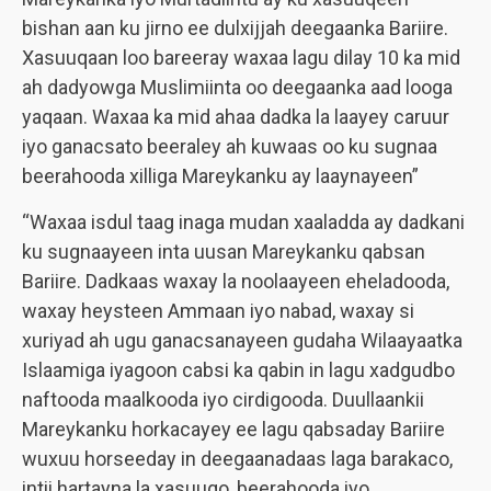
bishan aan ku jirno ee dulxijjah deegaanka Bariire.
Xasuuqaan loo bareeray waxaa lagu dilay 10 ka mid
ah dadyowga Muslimiinta oo deegaanka aad looga
yaqaan. Waxaa ka mid ahaa dadka la laayey caruur
iyo ganacsato beeraley ah kuwaas oo ku sugnaa
beerahooda xilliga Mareykanku ay laaynayeen”
“Waxaa isdul taag inaga mudan xaaladda ay dadkani
ku sugnaayeen inta uusan Mareykanku qabsan
Bariire. Dadkaas waxay la noolaayeen eheladooda,
waxay heysteen Ammaan iyo nabad, waxay si
xuriyad ah ugu ganacsanayeen gudaha Wilaayaatka
Islaamiga iyagoon cabsi ka qabin in lagu xadgudbo
naftooda maalkooda iyo cirdigooda. Duullaankii
Mareykanku horkacayey ee lagu qabsaday Bariire
wuxuu horseeday in deegaanadaas laga barakaco,
intii hartayna la xasuuqo, beerahooda iyo