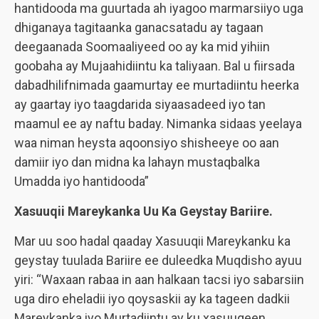
hantidooda ma guurtada ah iyagoo marmarsiiyo uga
dhiganaya tagitaanka ganacsatadu ay tagaan
deegaanada Soomaaliyeed oo ay ka mid yihiin
goobaha ay Mujaahidiintu ka taliyaan. Bal u fiirsada
dabadhilifnimada gaamurtay ee murtadiintu heerka
ay gaartay iyo taagdarida siyaasadeed iyo tan
maamul ee ay naftu baday. Nimanka sidaas yeelaya
waa niman heysta aqoonsiyo shisheeye oo aan
damiir iyo dan midna ka lahayn mustaqbalka
Umadda iyo hantidooda”
Xasuuqii Mareykanka Uu Ka Geystay Bariire.
Mar uu soo hadal qaaday Xasuuqii Mareykanku ka
geystay tuulada Bariire ee duleedka Muqdisho ayuu
yiri: “Waxaan rabaa in aan halkaan tacsi iyo sabarsiin
uga diro eheladii iyo qoysaskii ay ka tageen dadkii
Mareykanka iyo Murtadiintu ay ku xasuuqeen