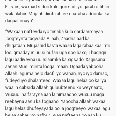
Filistiin, waxaad sidoo kale gurmad iyo garab u tihiin
walaalahiin Mujaahidiinta ah ee daafaha aduunka ka
dagaalamaya”
“Waxaan nafteyda iyo tiinaba kula dardaarmayaa
joogteynta taqwada Allaah, Zaadna aad ka
dhigataan. Mujaahid kasta waxaa laga rabaa kaalintii
loo igmaday in uu si hufan uga soo baxo, Thaqrigii
lagu aadiyeyna uu Islaamka ka xigsado, Xagiisana
aanan Muslimiinta looga imaan. Ogaada yabooha
Allaah laguma helo dacfi iyo wahan, riyo iyo damac,
fudeyd iyo dhalanteed. Waxaa lagu helaa oo kaliya
waa in cabsida Allaah quluubteenu ku weynaato,
Wuxuu ina farayna aan la nimaadno, wuxuu inaga
reebayna aanu ka fogaano. Yabooha Allaah waxaa
lagu helaa dhufeysyada oo la joogteeyo, waxaa lagu
helaa sabar iyo nafhur. waa nafteena oo aan ku