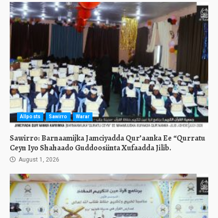
Allposts
Sawirro
Warar
Sawirro: Barnaamijka Jamciyadda Qur’aanka Ee “Qurratu
Ceyn Iyo Shahaado Guddoosiinta Xufaadda Jilib.
August 1, 2026