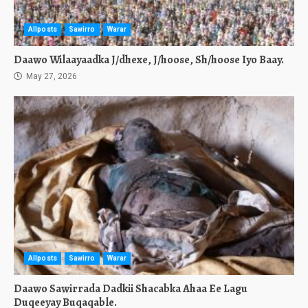
Allposts
Sawirro
Warar
Daawo Wilaayaadka J/dhexe, J/hoose, Sh/hoose Iyo Baay.
May 27, 2026
Allposts
Sawirro
Warar
Daawo Sawirrada Dadkii Shacabka Ahaa Ee Lagu
Duqeeyay Buqaqable.