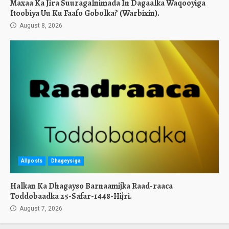
Maxaa Ka Jira Suuragalnimada In Dagaalka Waqooyiga
Itoobiya Uu Ku Faafo Gobolka? (Warbixin).
August 8, 2026
Allposts
Dhageysiga
Halkan Ka Dhagayso Barnaamijka Raad-raaca
Toddobaadka 25-Safar-1448-Hijri.
August 7, 2026