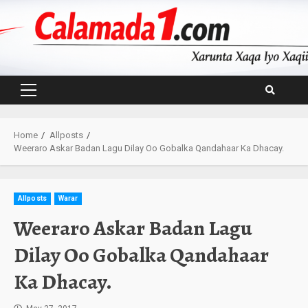
Skip
to
content
Primary
Menu
Home
Allposts
Weeraro Askar Badan Lagu Dilay Oo Gobalka Qandahaar Ka Dhacay.
Allposts
Warar
Weeraro Askar Badan Lagu
Dilay Oo Gobalka Qandahaar
Ka Dhacay.