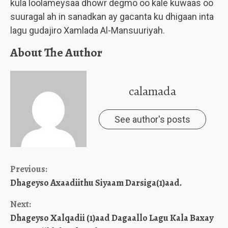
kula loolameysaa dhowr degmo oo kale kuwaas oo
suuragal ah in sanadkan ay gacanta ku dhigaan inta
lagu gudajiro Xamlada Al-Mansuuriyah.
About The Author
calamada
See author's posts
Continue
Previous:
Dhageyso Axaadiithu Siyaam Darsiga(1)aad.
Reading
Next:
Dhageyso Xalqadii (1)aad Dagaallo Lagu Kala Baxay