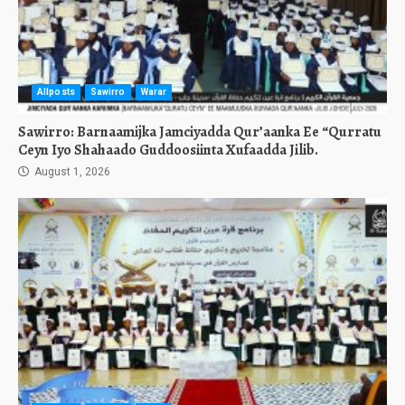
Allposts
Sawirro
Warar
Sawirro: Barnaamijka Jamciyadda Qur’aanka Ee “Qurratu
Ceyn Iyo Shahaado Guddoosiinta Xufaadda Jilib.
August 1, 2026