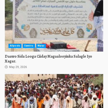
Allposts
Sawirro
Warar
Daawo Sida Looga Ciiday Magaalooyinka Salagle Iyo
Xagar.
May 29, 2026