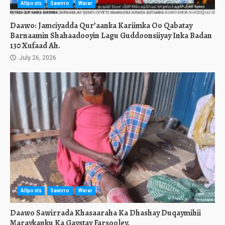
Allposts
Sawirro
Warar
Daawo: Jamciyadda Qur’aanka Kariimka Oo Qabatay
Barnaamin Shahaadooyin Lagu Guddoonsiiyay Inka Badan
130 Xufaad Ah.
July 26, 2026
Allposts
Sawirro
Warar
Daawo Sawirrada Khasaaraha Ka Dhashay Duqaymihii
Maraykanku Ka Gaystay Farsooley.