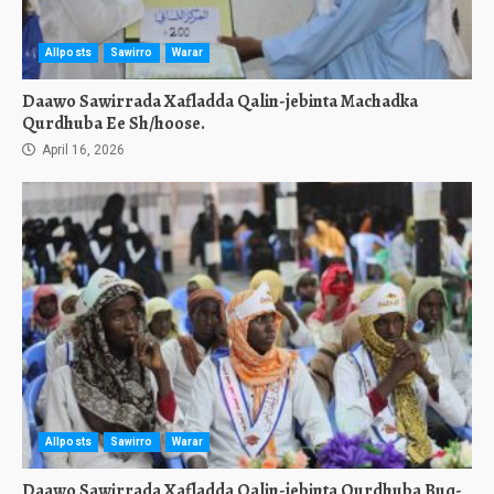
Allposts
Sawirro
Warar
Daawo Sawirrada Xafladda Qalin-jebinta Machadka
Qurdhuba Ee Sh/hoose.
April 16, 2026
Allposts
Sawirro
Warar
Daawo Sawirrada Xafladda Qalin-jebinta Qurdhuba Buq-