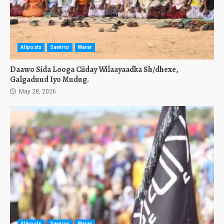
Allposts
Sawirro
Warar
Daawo Sida Looga Ciiday Wilaayaadka Sh/dhexe,
Galgaduud Iyo Mudug.
May 28, 2026
Allposts
Sawirro
Warar