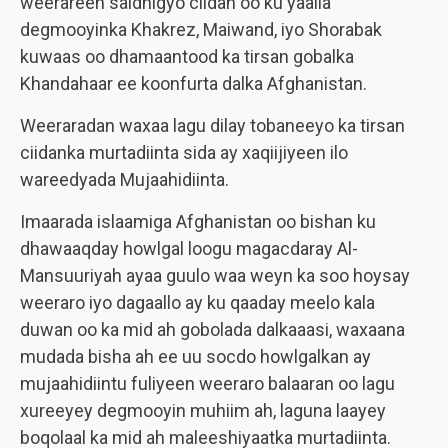
weerareen saldhigyo ciidan oo ku yaalla
degmooyinka Khakrez, Maiwand, iyo Shorabak
kuwaas oo dhamaantood ka tirsan gobalka
Khandahaar ee koonfurta dalka Afghanistan.
Weeraradan waxaa lagu dilay tobaneeyo ka tirsan
ciidanka murtadiinta sida ay xaqiijiyeen ilo
wareedyada Mujaahidiinta.
Imaarada islaamiga Afghanistan oo bishan ku
dhawaaqday howlgal loogu magacdaray Al-
Mansuuriyah ayaa guulo waa weyn ka soo hoysay
weeraro iyo dagaallo ay ku qaaday meelo kala
duwan oo ka mid ah gobolada dalkaaasi, waxaana
mudada bisha ah ee uu socdo howlgalkan ay
mujaahidiintu fuliyeen weeraro balaaran oo lagu
xureeyey degmooyin muhiim ah, laguna laayey
boqolaal ka mid ah maleeshiyaatka murtadiinta.