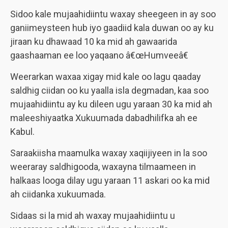
Sidoo kale mujaahidiintu waxay sheegeen in ay soo
ganiimeysteen hub iyo gaadiid kala duwan oo ay ku
jiraan ku dhawaad 10 ka mid ah gawaarida
gaashaaman ee loo yaqaano â€œHumveeâ€
Weerarkan waxaa xigay mid kale oo lagu qaaday
saldhig ciidan oo ku yaalla isla degmadan, kaa soo
mujaahidiintu ay ku dileen ugu yaraan 30 ka mid ah
maleeshiyaatka Xukuumada dabadhilifka ah ee
Kabul.
Saraakiisha maamulka waxay xaqiijiyeen in la soo
weeraray saldhigooda, waxayna tilmaameen in
halkaas looga dilay ugu yaraan 11 askari oo ka mid
ah ciidanka xukuumada.
Sidaas si la mid ah waxay mujaahidiintu u