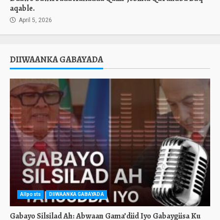
aqable.
April 5, 2026
DIIWAANKA GABAYADA
Allposts
DIIWAANKA GABAYADA
Gabayo Silsilad Ah: Abwaan Gama’diid Iyo Gabaygiisa Ku