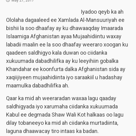
May 27, 2017
Iyadoo qeyb ka ah
Ololaha dagaaleed ee Xamlada Al-Mansuuriyah ee
bishii la soo dhaafay ay ku dhawaaqday Imaarada
Islaamiga Afghanistan ayaa Mujaahidiintu waxay
labadii maalin ee la soo dhaafay weeraro xoogan ku
qaadeen saldhigyo kala duwan oo ciidanka
xukuumada dabadhilifka ay ku leeyihiin gobalka
Khandahar ee koonfurta dalka Afghanistan sida ay
xaqiijiyeen mujaahidiinta iyo saraakiil u hadashay
maamulka dabadhilifka ah.
Qaar ka mid ah weeraradan waxaa lagu qaaday
saldhigyada iyo xarumaha ciidanka xukuumada
Kabul ee degmada Shaw Wali Kot halkaas oo lagu
dilay tobaneeyo ka mid ah ciidanka murtadiinta,
laguna dhaawacay tiro intaas ka badan.