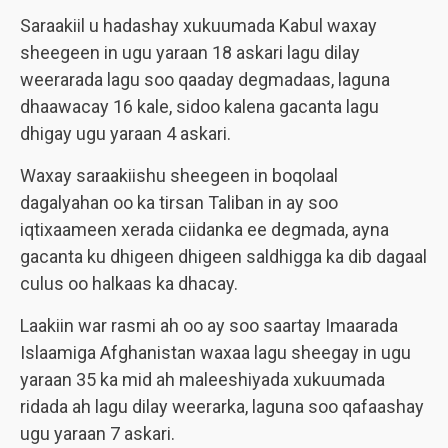
Saraakiil u hadashay xukuumada Kabul waxay
sheegeen in ugu yaraan 18 askari lagu dilay
weerarada lagu soo qaaday degmadaas, laguna
dhaawacay 16 kale, sidoo kalena gacanta lagu
dhigay ugu yaraan 4 askari.
Waxay saraakiishu sheegeen in boqolaal
dagalyahan oo ka tirsan Taliban in ay soo
iqtixaameen xerada ciidanka ee degmada, ayna
gacanta ku dhigeen dhigeen saldhigga ka dib dagaal
culus oo halkaas ka dhacay.
Laakiin war rasmi ah oo ay soo saartay Imaarada
Islaamiga Afghanistan waxaa lagu sheegay in ugu
yaraan 35 ka mid ah maleeshiyada xukuumada
ridada ah lagu dilay weerarka, laguna soo qafaashay
ugu yaraan 7 askari.