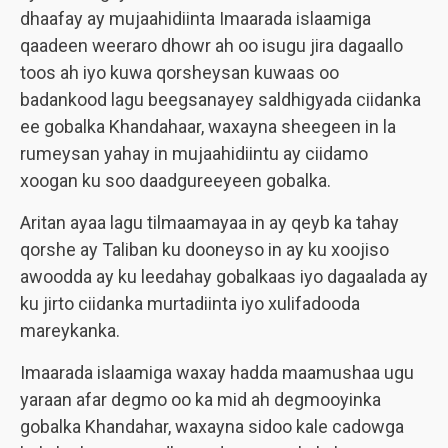
dhaafay ay mujaahidiinta Imaarada islaamiga
qaadeen weeraro dhowr ah oo isugu jira dagaallo
toos ah iyo kuwa qorsheysan kuwaas oo
badankood lagu beegsanayey saldhigyada ciidanka
ee gobalka Khandahaar, waxayna sheegeen in la
rumeysan yahay in mujaahidiintu ay ciidamo
xoogan ku soo daadgureeyeen gobalka.
Aritan ayaa lagu tilmaamayaa in ay qeyb ka tahay
qorshe ay Taliban ku dooneyso in ay ku xoojiso
awoodda ay ku leedahay gobalkaas iyo dagaalada ay
ku jirto ciidanka murtadiinta iyo xulifadooda
mareykanka.
Imaarada islaamiga waxay hadda maamushaa ugu
yaraan afar degmo oo ka mid ah degmooyinka
gobalka Khandahar, waxayna sidoo kale cadowga