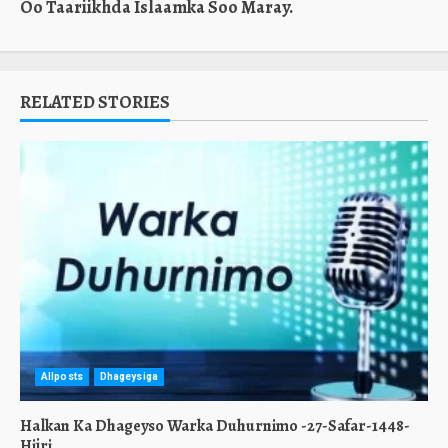
Oo Taariikhda Islaamka Soo Maray.
RELATED STORIES
Allposts
Dhageysiga
Halkan Ka Dhageyso Warka Duhurnimo -27-Safar-1448-
Hijri.