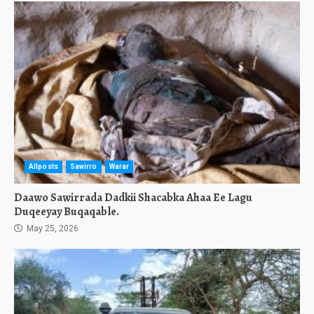
Allposts
Sawirro
Warar
Daawo Sawirrada Dadkii Shacabka Ahaa Ee Lagu
Duqeeyay Buqaqable.
May 25, 2026