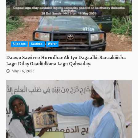
Allposts
Sawirro
Warar
Daawo Sawirro Horudhac Ah Iyo Dagaalkii Saraakiiisha
Lagu Dilay Gaadiidkana Lagu Qabsaday.
May 16, 2026