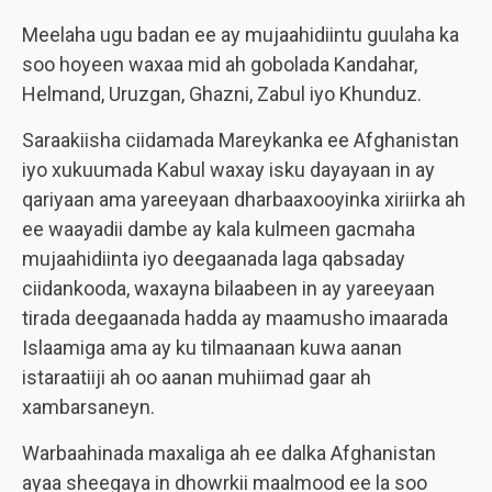
Meelaha ugu badan ee ay mujaahidiintu guulaha ka
soo hoyeen waxaa mid ah gobolada Kandahar,
Helmand, Uruzgan, Ghazni, Zabul iyo Khunduz.
Saraakiisha ciidamada Mareykanka ee Afghanistan
iyo xukuumada Kabul waxay isku dayayaan in ay
qariyaan ama yareeyaan dharbaaxooyinka xiriirka ah
ee waayadii dambe ay kala kulmeen gacmaha
mujaahidiinta iyo deegaanada laga qabsaday
ciidankooda, waxayna bilaabeen in ay yareeyaan
tirada deegaanada hadda ay maamusho imaarada
Islaamiga ama ay ku tilmaanaan kuwa aanan
istaraatiiji ah oo aanan muhiimad gaar ah
xambarsaneyn.
Warbaahinada maxaliga ah ee dalka Afghanistan
ayaa sheegaya in dhowrkii maalmood ee la soo